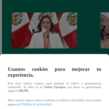
Congreso: proponen que el aumento del
Las c
salario presidencial se aplique desde 2026
Energ
Usamos cookies para mejorar tu
experiencia.
Este sitio utiliza cookies para analizar el tráfico y personalizar
contenido. Si estás en la
Unión Europea
, tus datos se gestionarán
según el
RGPD
.
También te puede
Para conocer mejor como se utilizan tus datos te invitamos leer nuestra
Política de privacidad
pagina de
.