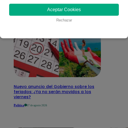
interesar
Aceptar Cookies
Rechazar
Nuevo anuncio del Gobierno sobre los
feriados: ¿Ya no serán movidos a los
viernes?
Política
07 de agosto 2026