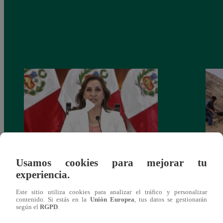
Usamos cookies para mejorar tu
Congreso: proponen que el aumento del
Las c
experiencia.
salario presidencial se aplique desde 2026
Energ
Este sitio utiliza cookies para analizar el tráfico y personalizar
contenido. Si estás en la
Unión Europea
, tus datos se gestionarán
según el
RGPD
.