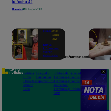
la fecha 4?
Deportes
07 de agosto 2026
Mundo
07 de
agosto
2026
Nueve
influencers
fueron
asesinados
Encuéntranos también en
por la
guerra
interna en
el Cártel de
Teléfono: 219
X
Sinaloa
Política
Te ayudo
Política de privacidad
1000
Lima
Tendencias
Términos y condiciones
Av. San
Deportes
Espectáculos
Términos y condiciones
Felipe 968
Mundo
aplicación
Jesús María
Perú
Términos y Condiciones
APP