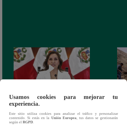
Usamos cookies para mejorar tu
Congreso: proponen que el aumento del
Las c
experiencia.
salario presidencial se aplique desde 2026
Energ
Este sitio utiliza cookies para analizar el tráfico y personalizar
contenido. Si estás en la
Unión Europea
, tus datos se gestionarán
según el
RGPD
.