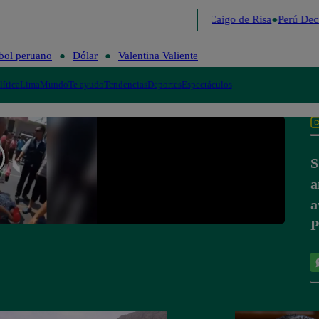
Lo último
Me Caigo de Risa
Perú Deci
bol peruano
Dólar
Valentina Valiente
lítica
Lima
Mundo
Te ayudo
Tendencias
Deportes
Espectáculos
S
a
a
P