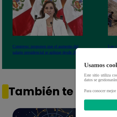
Congreso: proponen que el aumento del
Las c
salario presidencial se aplique desde 2026
Energ
Usamos cook
Este sitio utiliza c
datos se gestionará
También te puede i
Para conocer mejor 