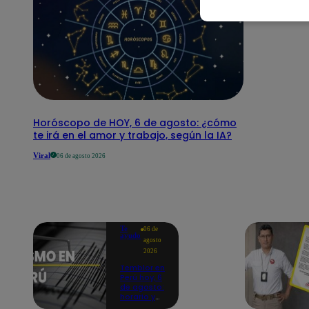
Horóscopo de HOY, 6 de agosto: ¿cómo
te irá en el amor y trabajo, según la IA?
Viral
06 de agosto 2026
Te
06 de
ayudo
agosto
2026
Temblor en
Perú hoy, 6
de agosto:
horario y
epicentro