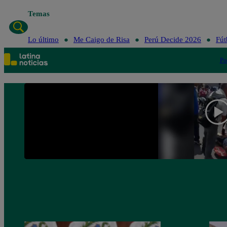
Temas
Lo último
Me Caigo de Risa
Perú Decide 2026
Fút
Po