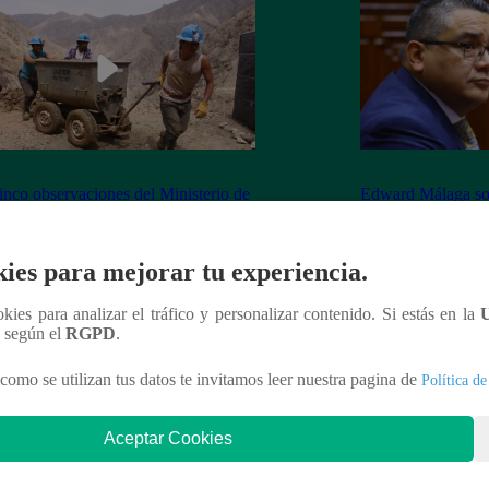
inco observaciones del Ministerio de
Edward Málaga so
ía y Minas contra la Ley Mape
“Habría duplicació
Premier o la Presi
ies para mejorar tu experiencia.
ookies para analizar el tráfico y personalizar contenido. Si estás en la
n según el
RGPD
.
nteresar
como se utilizan tus datos te invitamos leer nuestra pagina de
Política de
Aceptar Cookies