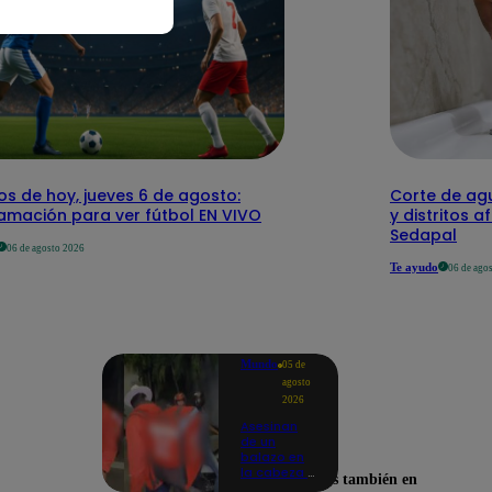
os de hoy, jueves 6 de agosto:
Corte de agu
amación para ver fútbol EN VIVO
y distritos a
Sedapal
06 de agosto 2026
Te ayudo
06 de ago
Mundo
05 de
agosto
2026
Asesinan
de un
balazo en
la cabeza a
Encuéntranos también en
tiktoker en