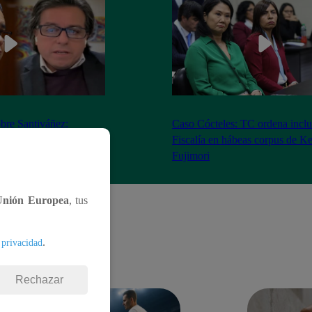
bre Santiváñez:
Caso Cócteles: TC ordena inclu
n de roles con el
Fiscalía en hábeas corpus de K
denta”
Fujimori
Unión Europea
, tus
.
 privacidad
Rechazar