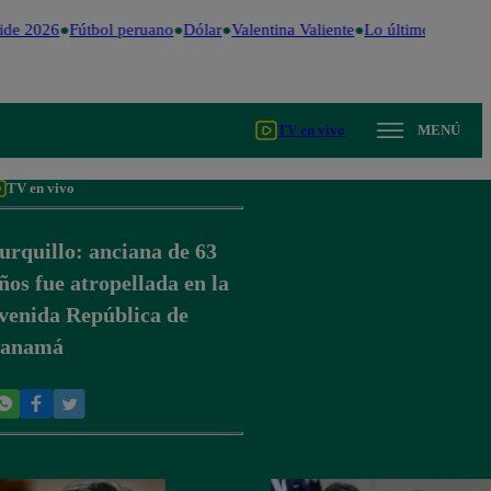
de 2026
Fútbol peruano
Dólar
Valentina Valiente
Lo último
Me Caig
TV en vivo
MENÚ
TV en vivo
urquillo: anciana de 63
ños fue atropellada en la
venida República de
anamá