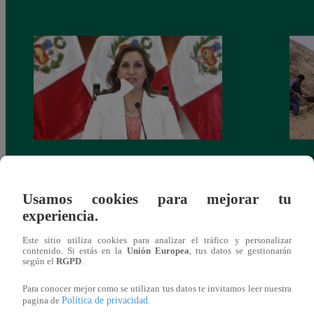
Congreso: proponen que el aumento del
Las c
salario presidencial se aplique desde 2026
Energ
Usamos cookies para mejorar tu
experiencia.
Este sitio utiliza cookies para analizar el tráfico y personalizar
contenido. Si estás en la
Unión Europea
, tus datos se gestionarán
según el
RGPD
.
También te puede
Para conocer mejor como se utilizan tus datos te invitamos leer nuestra
Política de privacidad
pagina de
.