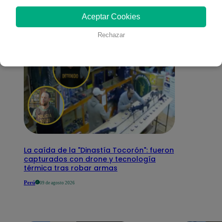
interesar
Aceptar Cookies
Rechazar
La caída de la "Dinastía Tocorón": fueron
capturados con drone y tecnología
térmica tras robar armas
Perú
09 de agosto 2026