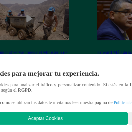
inco observaciones del Ministerio de
Edward Málaga so
ía y Minas contra la Ley Mape
“Habría duplicació
Premier o la Presi
ies para mejorar tu experiencia.
ookies para analizar el tráfico y personalizar contenido. Si estás en la
n según el
RGPD
.
nteresar
como se utilizan tus datos te invitamos leer nuestra pagina de
Política de
Aceptar Cookies