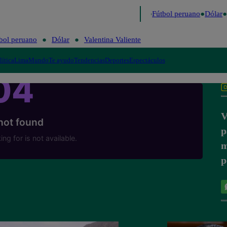
 último
Me Caigo de Risa
Perú Decide 2026
Fútbol peruano
Dólar
bol peruano
Dólar
Valentina Valiente
lítica
Lima
Mundo
Te ayudo
Tendencias
Deportes
Espectáculos
V
p
m
p