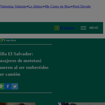
Valentina Valiente
Lo último
Me Caigo de Risa
Perú Decide 2026
Fút
TV en vivo
MENÚ
TV en vivo
illa El Salvador:
asajeros de mototaxi
ueren al ser embestidos
or camión