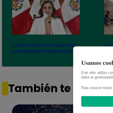
Congreso: proponen que el aumento del
Las c
salario presidencial se aplique desde 2026
Energ
Usamos cook
Este sitio utiliza c
datos se gestionará
También te puede i
Para conocer mejor 