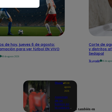
os de hoy, jueves 6 de agosto:
Corte de agu
amación para ver fútbol EN VIVO
y distritos a
Sedapal
06 de agosto 2026
Te ayudo
06 de ago
Mundo
05 de
agosto
2026
Asesinan
de un
balazo en
la cabeza a
Encuéntranos también en
tiktoker en