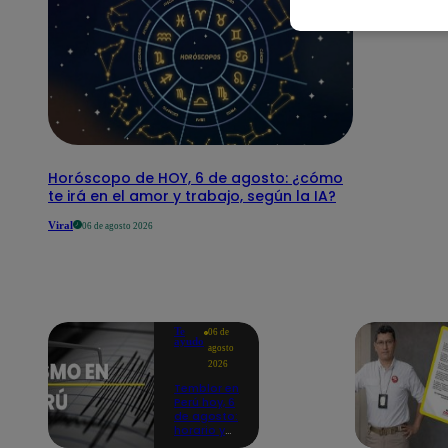
Horóscopo de HOY, 6 de agosto: ¿cómo
te irá en el amor y trabajo, según la IA?
Viral
06 de agosto 2026
Te
06 de
ayudo
agosto
2026
Temblor en
Perú hoy, 6
de agosto:
horario y
epicentro