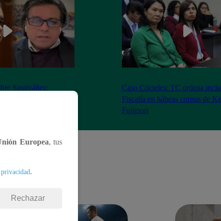
bre Santiváñez:
Caso Cócteles: TC ordena inclu
n de roles con el
Fiscalía en hábeas corpus de K
denta”
Fujimori
Unión Europea
, tus
.
 privacidad
Rechazar