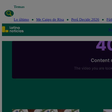
Temas
Lo
Lo último
Me Caigo de Risa
Perú Decide 2026
Fút
Po