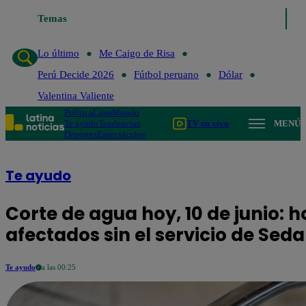
Temas
Lo último
Me Caigo de Risa
Lo último
Me Caigo de Risa
Perú Decide 2026
Fútbol peruano
Dólar
Valentina Valiente
Política
Lima
Mundo
Te ayudo
Tendencias
TV en vivo
MENÚ
Deportes
Espectáculos
Te ayudo
Corte de agua hoy, 10 de junio: ho
afectados sin el servicio de Sed
Te ayudo
a las 00:25