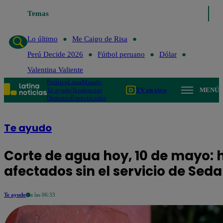
Temas
Lo último
Me Caigo de Risa
Perú D
Lo último
Me Caigo de Risa
Perú Decide 2026
Fútbol peruano
Dólar
Valentina Valiente
Política
Lima
Mundo
Te ayudo
Tendencias
TV en vivo
MENÚ
Deportes
Espectáculos
Te ayudo
Corte de agua hoy, 10 de mayo: h
afectados sin el servicio de Sed
Te ayudo
a las 06:33