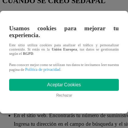
CUÁNDO SE CREÓ SEDAPAL
Sedapal
es la empresa estatal de
agua potable
y alcantar
de agua potable, alcantarillado y tratamiento de aguas resi
Usamos cookies para mejorar tu
país,
Lima
, y sus alrededores. Fue fundada en 1962 y es
experiencia.
Este sitio utiliza cookies para analizar el tráfico y personalizar
CÓMO VER EL NÚMERO DE SUMIN
contenido. Si estás en la
Unión Europea
, tus datos se gestionarán
según el
RGPD
.
Para conocer mejor como se utilizan tus datos te invitamos leer nuestra
Hay varias formas de encontrar tu número de suministros
Política de privacidad
pagina de
.
En tu recibo de agua. El número de suministros de
Aceptar Cookies
derecha de tu recibo de agua.
Rechazar
En tu medidor de agua. El número de suministros d
de agua.
En el sitio web. Encontrarás tu número de suministr
Ingresa tu dirección en el campo de búsqueda y el s