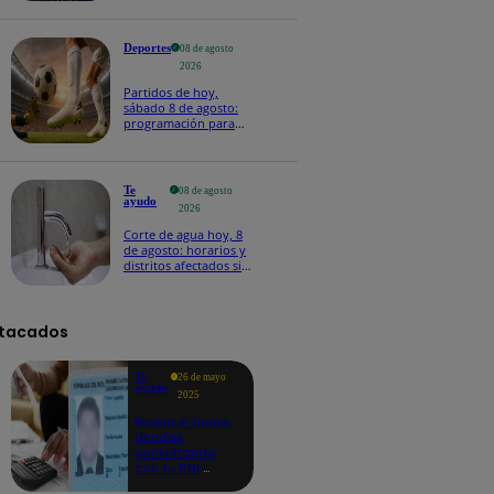
Deportes
08 de agosto
2026
Partidos de hoy,
sábado 8 de agosto:
programación para
ver fútbol EN VIVO
Te
08 de agosto
ayudo
2026
Corte de agua hoy, 8
de agosto: horarios y
distritos afectados sin
el servicio de Sedapal
tacados
Te
26 de mayo
ayudo
2025
Revisa si tienes
deudas
consultando
con tu DNI:
aquí los