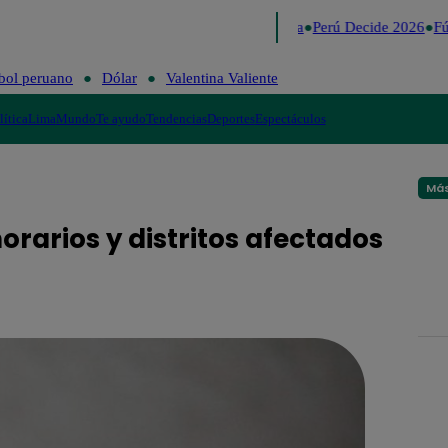
Lo último
Me Caigo de Risa
Perú Decide 2026
Fút
bol peruano
Dólar
Valentina Valiente
lítica
Lima
Mundo
Te ayudo
Tendencias
Deportes
Espectáculos
Más
orarios y distritos afectados