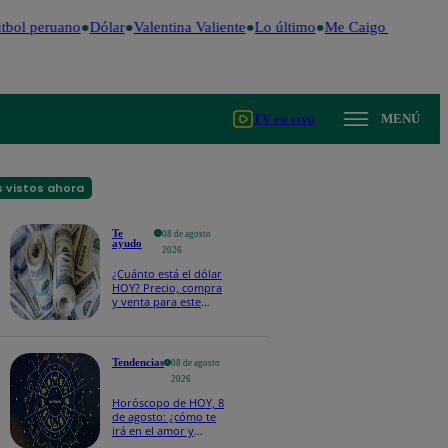
bol peruano
Dólar
Valentina Valiente
Lo último
Me Caigo de Risa
P
TV en vivo
MENÚ
 vistos ahora
Te
08 de agosto
ayudo
2026
¿Cuánto está el dólar
HOY? Precio, compra
y venta para este
sábado 8 de agosto
Tendencias
08 de agosto
2026
Horóscopo de HOY, 8
de agosto: ¿cómo te
irá en el amor y
trabajo, según la IA?