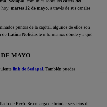
ima
,
Sedapal
, comunica sobre los
cortes del
l hoy,
martes 12 de mayo
, a través de sus canales
minados puntos de la capital, algunos de ellos son
ta de
Latina Noticias
te informamos dónde y a qué
2 DE MAYO
iguiente
link de Sedapal
. También puedes
illado de
Perú
. Se encarga de brindar servicios de