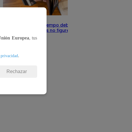
Infocorp: ¿Cuánto tiempo debe pasar
para que tus deudas no figuren en su
sistema?
Unión Europea
, tus
Te ayudo
11 de junio 2025
.
 privacidad
Rechazar