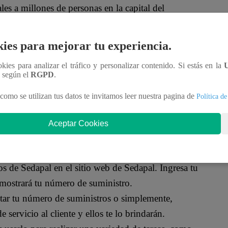
les a millones de personas en la capital del
 una de las empresas más importantes de Perú.
ies para mejorar tu experiencia.
ISTRO DE SEDAPAL
ookies para analizar el tráfico y personalizar contenido. Si estás en la
n según el
RGPD
.
 de
Sedapal
.
como se utilizan tus datos te invitamos leer nuestra pagina de
Política de
Sedapal
se encuentra en la parte superior derecha de
Aceptar Cookies
 Sedapal también se encuentra en tu medidor de
s de Sedapal en el sitio web de Sedapal. Ingresa tu
 mostrará tu número de suministro.
tar tu número de suministros o simplemente,
servicio al cliente y ellos te lo brindarán.