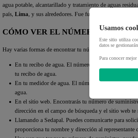
agua potable, alcantarillado y tratamiento de aguas residua
país,
Lima
, y sus alrededores. Fue fundada en 1962 y es
Usamos cook
CÓMO VER EL NÚMERO DE SUMIN
Este sitio utiliza c
datos se gestionará
Hay varias formas de encontrar tu número de suministros
Para conocer mejor 
En tu recibo de agua. El número de suministros de
tu recibo de agua.
En tu medidor de agua. El número de suministros de
agua.
En el sitio web. Encontrarás tu número de suministro
dirección en el campo de búsqueda y el sitio web te
Llamando a Sedapal. Puedes comunicarte para solici
proporciona tu nombre y dirección al representante de 