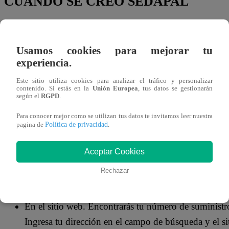
CUÁNDO SE CREÓ SEDAPAL
Sedapal
es la empresa estatal de
agua potable
y alcantar
de agua potable, alcantarillado y tratamiento de aguas resi
Usamos cookies para mejorar tu
país,
Lima
, y sus alrededores. Fue fundada en 1962 y es
experiencia.
Este sitio utiliza cookies para analizar el tráfico y personalizar
CÓMO VER EL NÚMERO DE SUMIN
contenido. Si estás en la
Unión Europea
, tus datos se gestionarán
según el
RGPD
.
Para conocer mejor como se utilizan tus datos te invitamos leer nuestra
Hay varias formas de encontrar tu número de suministros
Política de privacidad
pagina de
.
En tu recibo de agua. El número de suministros de
Aceptar Cookies
derecha de tu recibo de agua.
Rechazar
En tu medidor de agua. El número de suministros d
de agua.
En el sitio web. Encontrarás tu número de suministr
Ingresa tu dirección en el campo de búsqueda y el s