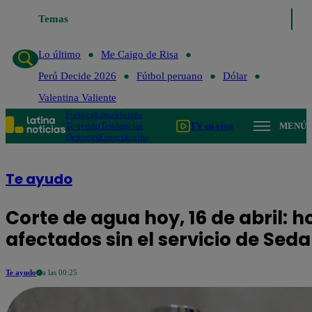
Temas
Lo último
Me Caigo de Risa
Perú Decide 2026
F
Lo último
Me Caigo de Risa
Perú Decide 2026
Fútbol peruano
Dólar
Valentina Valiente
Política
Lima
Mundo
Te ayudo
Tendencias
TV en vivo
MENÚ
Deportes
Espectáculos
Te ayudo
Corte de agua hoy, 16 de abril: ho
afectados sin el servicio de Sed
Te ayudo
a las 00:25