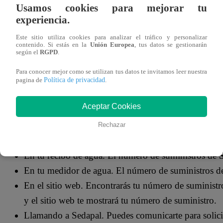
Usamos cookies para mejorar tu
CUÁNDO SE CREÓ SEDAPAL
experiencia.
Este sitio utiliza cookies para analizar el tráfico y personalizar
Sedapal
es la empresa estatal de
agua potable
y alcantar
contenido. Si estás en la
Unión Europea
, tus datos se gestionarán
según el
RGPD
.
tratamiento de aguas residuales a millones de personas en l
Para conocer mejor como se utilizan tus datos te invitamos leer nuestra
empresas más importantes de Perú.
Política de privacidad
pagina de
.
CÓMO VER EL NÚMERO DE SUMIN
Aceptar Cookies
Rechazar
Hay varias formas de encontrar tu número de suministros
En tu recibo de agua. El número de suministros de
En tu medidor de agua. El número de suministros de
En el sitio web. Encontrarás tu número de suministr
y el sitio web te mostrará tu número de suministro.
Llamando a Sedapal. Puedes comunicarte para solici