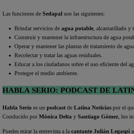
Las funciones de
Sedapal
son las siguientes:
Brindar servicios de
agua potable
, alcantarillado y
Construir y mantener la infraestructura de agua potab
Operar y mantener las plantas de tratamiento de agua
Recolectar y tratar las aguas residuales.
Educar a los ciudadanos sobre el uso eficiente del a
Proteger el medio ambiente.
HABLA SERIO: PODCAST DE LATI
Habla Serio
es un
podcast
de
Latina Noticias
por el qu
Conducido por
Mónica Delta
y
Santiago Gómez
, los i
Puedes mirar la entrevista a la
cantante Julián Legaspi
a