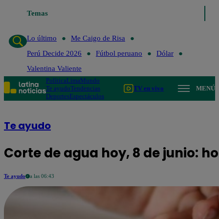
Temas
Lo último
Me Caigo de Risa
Perú Decide 202
Lo último
Me Caigo de Risa
Perú Decide 2026
Fútbol peruano
Dólar
Valentina Valiente
Política
Lima
Mundo
Te ayudo
Tendencias
TV en vivo
MENÚ
Deportes
Espectáculos
Te ayudo
Corte de agua hoy, 8 de junio: ho
Te ayudo
a las 06:43