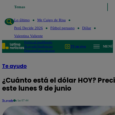
Temas
Lo último
Me Caigo de Risa
Perú Dec
Lo último
Me Caigo de Risa
Perú Decide 2026
Fútbol peruano
Dólar
Valentina Valiente
Política
Lima
Mundo
Te ayudo
Tendencias
TV en vivo
MENÚ
Deportes
Espectáculos
Te ayudo
¿Cuánto está el dólar HOY? Prec
este lunes 9 de junio
Te ayudo
a las 07:44