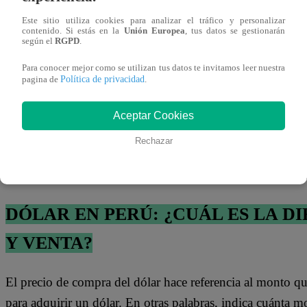
Este sitio utiliza cookies para analizar el tráfico y personalizar
contenido. Si estás en la
Unión Europea
, tus datos se gestionarán
según el
RGPD
.
Para conocer mejor como se utilizan tus datos te invitamos leer nuestra
También te puede interesar
Política de privacidad
pagina de
.
¿CUÁL ES EL PRECIO DEL DÓLAR
Aceptar Cookies
Rechazar
Según la Superintendencia Nacional de Aduanas y de Admin
cotizó para hoy, lunes 9 de junio, en
S/ 3.642
para la co
DÓLAR EN PERÚ: ¿CUÁL ES LA 
Y VENTA?
El precio de compra del dólar hace referencia al monto q
para adquirir un dólar. En otras palabras, indica cuánta m