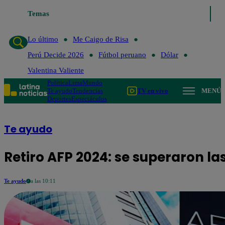
Temas
Lo último
Me Caigo de Risa
Perú Decide 20
Lo último
Me Caigo de Risa
Perú Decide 2026
Fútbol peruano
Dólar
Valentina Valiente
Política
Lima
Mundo
Te ayudo
Tendencias
TV en vivo
MENÚ
Deportes
Espectáculos
Te ayudo
Retiro AFP 2024: se superaron las
Te ayudo
a las 10:11