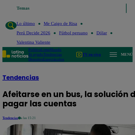
Temas
Lo último
Me Caigo de Risa
Lo último
Me Caigo de Risa
Perú Decide 2026
Fútbol peruano
Dólar
Valentina Valiente
Política
Lima
Mundo
Te ayudo
Tendencias
TV en vivo
MENÚ
Deportes
Espectáculos
Tendencias
Afeitarse en un bus, la solución
pagar las cuentas
Tendencias
a las 15:21