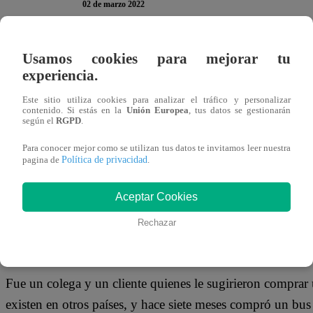
02 de marzo 2022
LA GUAIRA, Venezuela, 2 mar (Reuters) – En medio de la
Usamos cookies para mejorar tu
experiencia.
para comprar comida y ni siquiera cortarse el cabello, Fra
afeitar y ofrecer el servicio a domicilio.
Este sitio utiliza cookies para analizar el tráfico y personalizar
contenido. Si estás en la
Unión Europea
, tus datos se gestionarán
según el
RGPD
.
Cortar cabello en distintas barberías ha sido su trabajo en
Para conocer mejor como se utilizan tus datos te invitamos leer nuestra
impuesta en el país en marzo del 2020 por la pandemia d
Política de privacidad
pagina de
.
cuenta.
Aceptar Cookies
“Yo quería un local, pero lamentablemente un local ahorita
Rechazar
(…) no me alcanzaba” el dinero para cubrir el arriendo, rel
pequeñas.
Fue un colega y un cliente quienes le sugirieron comprar
existen en otros países, y hace siete meses compró un bus