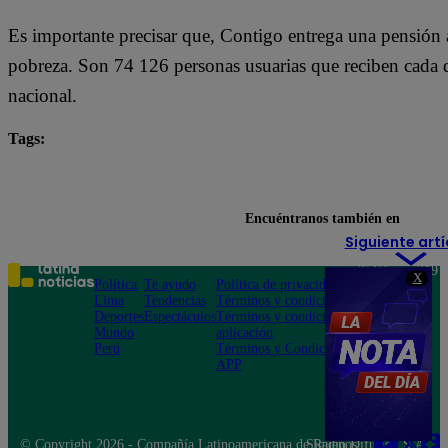
Es importante precisar que, Contigo entrega una pensión 
pobreza. Son 74 126 personas usuarias que reciben cada 
nacional.
Tags:
MIDIS
Ministerio de Desarrollo e Inclusión Social
servidores públicos
Encuéntranos también en
Siguiente artí
Teléfono: 219
X
Política
Te ayudo
Política de privacidad
1000
Lima
Tendencias
Términos y condiciones
Av. San
Deportes
Espectáculos
Términos y condiciones
Felipe 968
Mundo
aplicación
Jesús María
Perú
Términos y Condiciones
APP
© Copyright 2026 - Compañía Latinoamericana de Radio Difusión S.A.
Síguenos