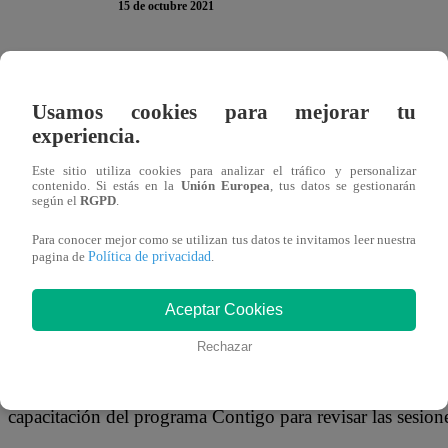
15 de octubre 2021
Un total de 300 servidores públicos de los gobiernos loca
programa Contigo, del Ministerio de Desarrollo e Inclusión
Usamos cookies para mejorar tu
experiencia.
distancia desarrollado para que aprendan los conceptos, l
permitan la promoción y defensa de los derechos de las p
Este sitio utiliza cookies para analizar el tráfico y personalizar
contenido. Si estás en la
Unión Europea
, tus datos se gestionarán
según el
RGPD
.
El curso online “Fortalecimiento de las competencias de lo
Para conocer mejor como se utilizan tus datos te invitamos leer nuestra
trabajo con personas con discapacidad severa desde un desd
Política de privacidad
pagina de
.
realiza en el marco del Día Nacional de la Persona con Di
país, para concienciar a la población sobre los deberes y
Aceptar Cookies
lograr una verdadera inclusión con igualdad de oportunid
Rechazar
Este curso tiene una duración de 7 semanas y los particip
capacitación del programa Contigo para revisar las sesio