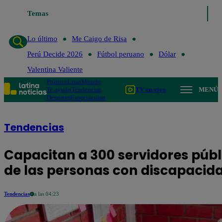
Temas
Lo último
Me Caigo de Risa
Perú
Lo último
Me Caigo de Risa
Perú Decide 2026
Fútbol peruano
Dólar
Valentina Valiente
Política
Lima
Mundo
Te ayudo
Tendencias
TV en vivo
MENÚ
Deportes
Espectáculos
Tendencias
Capacitan a 300 servidores públ
de las personas con discapacid
Tendencias
a las 04:23