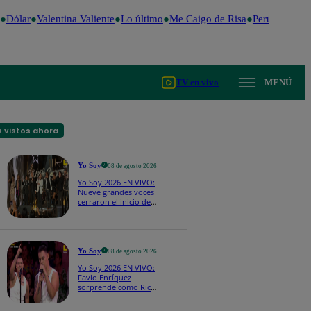
Dólar
Valentina Valiente
Lo último
Me Caigo de Risa
Perú Decide 2
TV en vivo
MENÚ
 vistos ahora
Yo Soy
08 de agosto 2026
Yo Soy 2026 EN VIVO:
Nueve grandes voces
cerraron el inicio de
Yo Soy con “We Are
the Champions”
Yo Soy
08 de agosto 2026
Yo Soy 2026 EN VIVO:
Favio Enríquez
sorprende como Ricky
Martin y pone a bailar
a todos en pleno