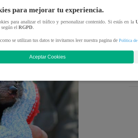
 hace unos 3.000 años
de Australia, sin embargo,
ies para mejorar tu experiencia.
el nacimiento de cachorros de estos marsupiales han
os ejemplares son producto de la
reintroducción de
ookies para analizar el tráfico y personalizar contenido. Si estás en la
n según el
RGPD
.
nza de que los esfuerzos para preservar la especie
como se utilizan tus datos te invitamos leer nuestra pagina de
Política de
Aceptar Cookies