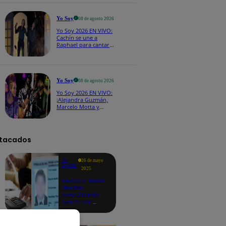
CASTING EN VIVO
Yo Soy
08 de agosto 2026
Yo Soy 2026 EN VIVO:
Cachín se une a
Raphael para cantar
una espectacular
versión de “Amor mío”
Yo Soy
08 de agosto 2026
Yo Soy 2026 EN VIVO:
¡Alejandra Guzmán,
Marcelo Motta y
Cerati dejan el rock y
se lanzan a la cumbia!
tacados
Te
26 de mayo
ayudo
2025
Revisa si tienes
deudas
consultando
con tu DNI:
aquí los
detalles