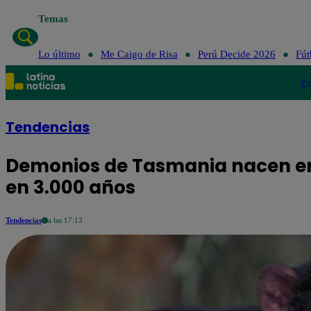
Temas
Lo último
Me Caigo de Risa
Perú Decide 2026
Fút
Po
Tendencias
Demonios de Tasmania nacen en 
en 3.000 años
Tendencias
a las 17:13