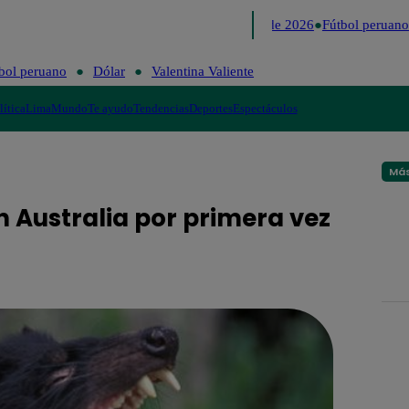
Lo último
Me Caigo de Risa
Perú Decide 2026
Fútbol peruano
bol peruano
Dólar
Valentina Valiente
lítica
Lima
Mundo
Te ayudo
Tendencias
Deportes
Espectáculos
Más
Australia por primera vez