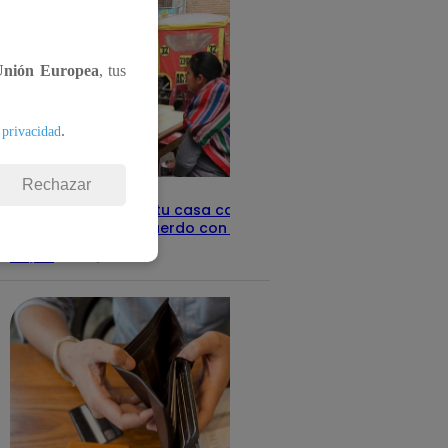
Unión Europea
, tus
.
 privacidad
Rechazar
Revisa con tu DNI si tu casa califica
como pobre, de acuerdo con el Sisfoh
Te ayudo
25 de mayo 2026