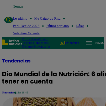
Temas
Lo último
Me Caigo de Risa
Perú D
Lo último
Me Caigo de Risa
Perú Decide 2026
Fútbol peruano
Dólar
Valentina Valiente
Política
Lima
Mundo
Te ayudo
Tendencias
TV en vivo
MENÚ
Deportes
Espectáculos
Tendencias
Día Mundial de la Nutrición: 6 
tener en cuenta
Tendencias
a las 18:45