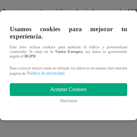
Para este tema, el especialista, además de recomenda
estos 6 alimentos en la dieta de los niños y adolescentes.
Usamos cookies para mejorar tu
experiencia.
Este sitio utiliza cookies para analizar el tráfico y personalizar
Cacao: Alto contenido de hierro y magnesio
contenido. Si estás en la
Unión Europea
, tus datos se gestionarán
según el
RGPD
.
Para conocer mejor como se utilizan tus datos te invitamos leer nuestra
Política de privacidad
pagina de
.
Nutrientes esenciales en el desarrollo de los pequeños, si
cinco veces mayor contenido en flavonoides que los arán
Aceptar Cookies
antioxidantes contribuyen a mantener el buen funcionamie
Rechazar
puede incluirse en diferentes tipos de postres como gall
helados.