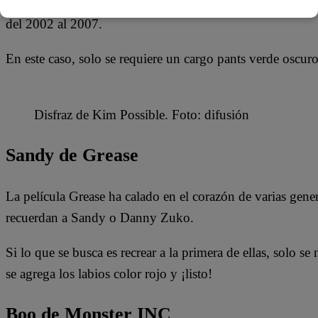
Las personas que tengan cabello rojo pueden imitar a Kim 
del 2002 al 2007.
En este caso, solo se requiere un cargo pants verde oscur
Disfraz de Kim Possible. Foto: difusión
Sandy de Grease
La película Grease ha calado en el corazón de varias gen
recuerdan a Sandy o Danny Zuko.
Si lo que se busca es recrear a la primera de ellas, solo s
se agrega los labios color rojo y ¡listo!
Boo de Monster INC