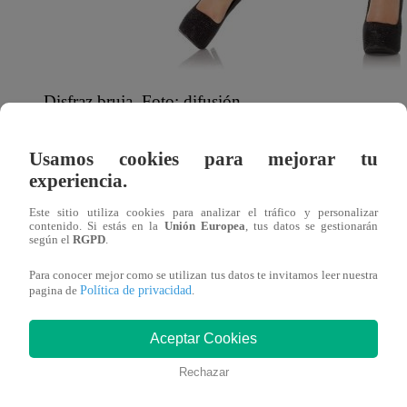
Disfraz bruja. Foto: difusión
Con la misma base se puede imitar a un cisne negro. Si se 
Usamos cookies para mejorar tu
y tacos del mismo color.
experiencia.
Este sitio utiliza cookies para analizar el tráfico y personalizar
Vaquera
contenido. Si estás en la
Unión Europea
, tus datos se gestionarán
según el
RGPD
.
Para esta alternativa se necesita un jean azul o celeste con
Para conocer mejor como se utilizan tus datos te invitamos leer nuestra
Política de privacidad
pagina de
.
También se agregaría una correa y un pañuelo en el cuell
Aceptar Cookies
Kim Possible
Rechazar