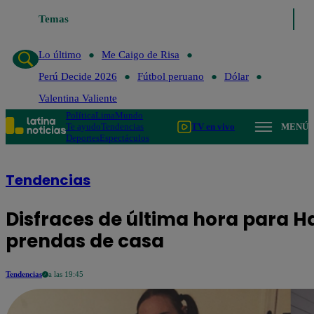
Temas
Lo último
Me Caigo de Risa
Perú Decide 2026
Fútbo
Lo último
Me Caigo de Risa
Perú Decide 2026
Fútbol peruano
Dólar
Valentina Valiente
Política
Lima
Mundo
Te ayudo
Tendencias
TV en vivo
MENÚ
Deportes
Espectáculos
Tendencias
Disfraces de última hora para H
prendas de casa
Tendencias
a las 19:45