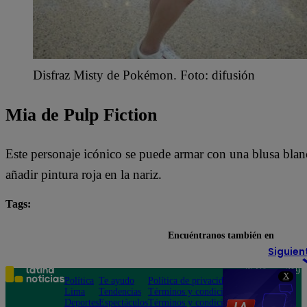
Disfraz Misty de Pokémon. Foto: difusión
Mia de Pulp Fiction
Este personaje icónico se puede armar con una blusa blanc
añadir pintura roja en la nariz.
Tags:
Halloween
Encuéntranos también en
Siguien
Teléfono: 219
X
Política
Te ayudo
Política de privacidad
1000
Lima
Tendencias
Términos y condiciones
Av. San
Deportes
Espectáculos
Términos y condiciones
Felipe 968