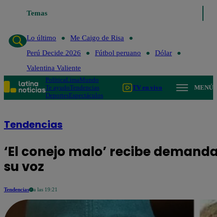
Temas
Lo último
Me Caigo de Risa
Perú Decide 2026
Lo último
Me Caigo de Risa
Perú Decide 2026
Fútbol peruano
Dólar
Valentina Valiente
Política
Lima
Mundo
Te ayudo
Tendencias
TV en vivo
MENÚ
Deportes
Espectáculos
Tendencias
‘El conejo malo’ recibe demanda
su voz
Tendencias
a las 19:21