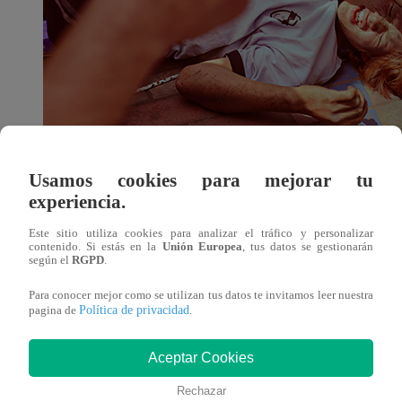
Usamos cookies para mejorar tu
Luego de identificar que los casos de bullying se redujer
experiencia.
comparación a las cifras reportadas en el 2022, fue evident
Este sitio utiliza cookies para analizar el tráfico y personalizar
coyuntura que ha causado estragos durante el último año,
contenido. Si estás en la
Unión Europea
, tus datos se gestionarán
según el
RGPD
.
que en los 80´s y 90´s. Así que decidieron incentivar a l
esta situación.
Para conocer mejor como se utilizan tus datos te invitamos leer nuestra
Política de privacidad
pagina de
.
Para lograrlo, tomaron una canción icónica de época esco
Aceptar Cookies
nivel más cercano e impactante. ¿La canción elegida? “A
perteneció a la banda Leusemia.
Rechazar