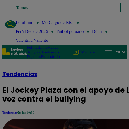
Temas
Lo último
Me Caigo de
Lo último
Me Caigo de Risa
Perú Decide 2026
Fútbol peruano
Dólar
Valentina Valiente
Política
Lima
Mundo
Te ayudo
Tendencias
TV en vivo
MENÚ
Deportes
Espectáculos
Tendencias
El Jockey Plaza con el apoyo de 
voz contra el bullying
Tendencias
a las 10:59