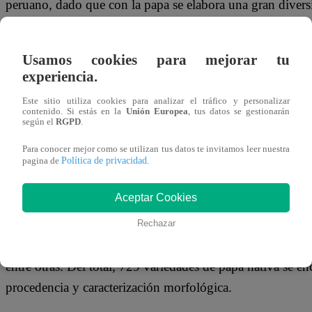
peruano, dado que con la papa se elabora una gran diversi
aceptación y reconocimiento internacional.
Usamos cookies para mejorar tu
experiencia.
En la actualidad, los consumidores tienen un mayor conoc
Este sitio utiliza cookies para analizar el tráfico y personalizar
contenido. Si estás en la
Unión Europea
, tus datos se gestionarán
nutricional, sobre todo el consumo de variedades como:
según el
RGPD
.
macho, Sangre de toro, Puka soncco, Leona, Wencos, entre
Para conocer mejor como se utilizan tus datos te invitamos leer nuestra
pueden digerirse con cáscara.
Política de privacidad
pagina de
.
Aceptar Cookies
Actualmente, el INIA cuenta con 6,408 registros de varied
Rechazar
originario de la región Cusco. El resto proviene de las 
entre otras. Del total, 729 variedades de papa nativa se e
procedencia y caracterización morfológica.