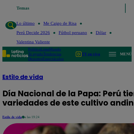
Temas
Lo último
Me
Lo último
Me Caigo de Risa
Perú Decide 2026
Fútbol peruano
Dólar
Valentina Valiente
Política
Lima
Mundo
Te ayudo
Tendencias
TV en vivo
MENÚ
Deportes
Espectáculos
Estilo de vida
Día Nacional de la Papa: Perú ti
variedades de este cultivo andi
Estilo de vida
a las 19:24