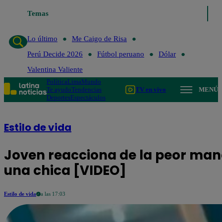
Temas
Lo último
Me Caigo de Risa
Perú Decide 2026
Fú
Lo último
Me Caigo de Risa
Perú Decide 2026
Fútbol peruano
Dólar
Valentina Valiente
Política
Lima
Mundo
Te ayudo
Tendencias
TV en vivo
MENÚ
Deportes
Espectáculos
Estilo de vida
Joven reacciona de la peor man
una chica [VIDEO]
Estilo de vida
a las 17:03