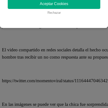
12 de abril 2019
Aceptar Cookies
Rechazar
En Facebook se compartió un video que ha generado ind
joven se molesta luego de ser rechazado por una chica a la
El video compartido en redes sociales detalla el hecho ocu
hombre tras recibir un no como respuesta ante su propues
https://twitter.com/momentoviral/status/1116444704634
En las imágenes se puede ver que la chica fue sorprendida