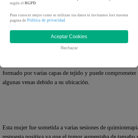
22 de abril 2019
según el
RGPD
.
Para conocer mejor como se utilizan tus datos te invitamos leer nuestra
Política de privacidad
pagina de
.
Un tumor gigante de alta complejidad fue extraído en un
mujer de 22 años a quien le habían pronosticado solo qui
Aceptar Cookies
Rechazar
La mujer había sido diagnosticada con teratoma inmaduro 
formado por varias capas de tejido y puede comprometer 
algunas venas debido a su ubicación.
Esta mujer fue sometida a varias sesiones de quimioterapi
respuesta positiva ya que el tumor aumentaba de tamaño y