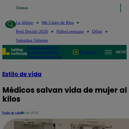
Temas
Lo último
Me Caigo de Risa
Perú Dec
Lo último
Me Caigo de Risa
Perú Decide 2026
Fútbol peruano
Dólar
Valentina Valiente
Política
Lima
Mundo
Te ayudo
Tendencias
TV en vivo
MENÚ
Deportes
Espectáculos
Estilo de vida
Médicos salvan vida de mujer al 
kilos
Estilo de vida
a las 10:30