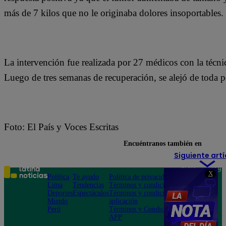
más de 7 kilos que no le originaba dolores insoportables.
La intervención fue realizada por 27 médicos con la técnic
Luego de tres semanas de recuperación, se alejó de toda p
Foto: El País y Voces Escritas
Encuéntranos también en
Siguiente artí
Teléfono: 219
X
Política
Te ayudo
Política de privacidad
1000
Lima
Tendencias
Términos y condiciones
Av. San
Deportes
Espectáculos
Términos y condiciones
Felipe 968
Mundo
aplicación
Jesús María
Perú
Términos y Condiciones
APP