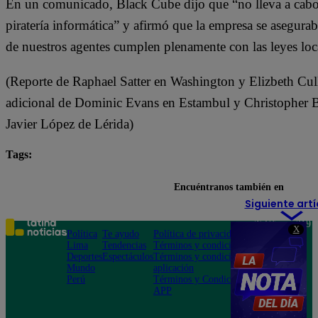
En un comunicado, Black Cube dijo que “no lleva a cabo 
piratería informática” y afirmó que la empresa se asegurab
de nuestros agentes cumplen plenamente con las leyes loc
(Reporte de Raphael Satter en Washington y Elizbeth Cull
adicional de Dominic Evans en Estambul y Christopher 
Javier López de Lérida)
Tags:
empresas
espías
espionaje
Facebook
Encuéntranos también en
Siguiente artí
Teléfono: 219
X
Política
Te ayudo
Política de privacidad
1000
Lima
Tendencias
Términos y condiciones
Av. San
Deportes
Espectáculos
Términos y condiciones
Felipe 968
Mundo
aplicación
Jesús María
Perú
Términos y Condiciones
APP