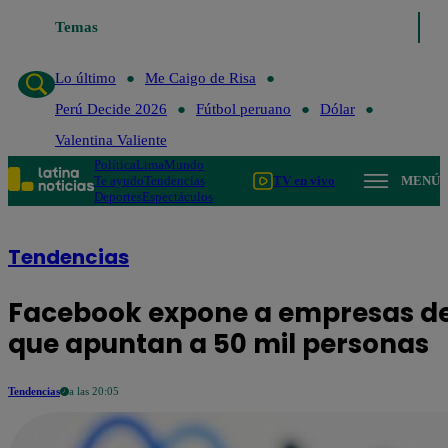
Temas
Lo último
Me Caigo de Risa
Pe
Lo último
Me Caigo de Risa
Perú Decide 2026
Fútbol peruano
Dólar
Valentina Valiente
Política
Lima
Mundo
Te ayudo
Tendencias
TV en vivo
MENÚ
Deportes
Espectáculos
Tendencias
Facebook expone a empresas de
que apuntan a 50 mil personas
Tendencias
a las 20:05