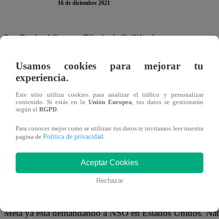
16 de diciembre 2021
Por Raphael Satter y Elizabeth Culliford
WASHINGTON, 15 dic (Reuters) – El propietario de Face
Usamos cookies para mejorar tu
experiencia.
docena de empresas privadas de vigilancia por piratería i
documento publicado el jueves de haber atacado colectiv
Este sitio utiliza cookies para analizar el tráfico y personalizar
contenido. Si estás en la
Unión Europea
, tus datos se gestionarán
plataformas.
según el
RGPD
.
Para conocer mejor como se utilizan tus datos te invitamos leer nuestra
La lucha de la compañía contra las empresas de espionaj
Política de privacidad
pagina de
.
tecnológicas, legisladores estadounidense y el gobierno e
espionaje digital, en particular la empresa israelí de sof
Aceptar Cookies
lista negra a principios de este mes a raíz de revelacione
Rechazar
contra la sociedad civil.
Meta ya está demandando a NSO en Estados Unidos. Nathan