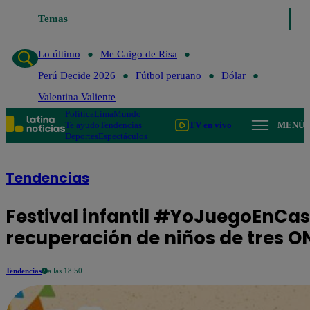
Temas
Lo último
Me Caigo de Risa
Perú Decide 2026
Fútb
Lo último
Me Caigo de Risa
Perú Decide 2026
Fútbol peruano
Dólar
Valentina Valiente
Política
Lima
Mundo
Te ayudo
Tendencias
TV en vivo
MENÚ
Deportes
Espectáculos
Tendencias
Festival infantil #YoJuegoEnCa
recuperación de niños de tres O
Tendencias
a las 18:50