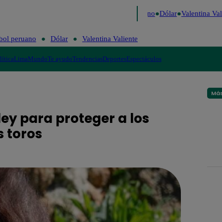
aigo de Risa
Perú Decide 2026
Fútbol peruano
Dólar
Valentina Vali
bol peruano
Dólar
Valentina Valiente
lítica
Lima
Mundo
Te ayudo
Tendencias
Deportes
Espectáculos
Más
ey para proteger a los
 toros