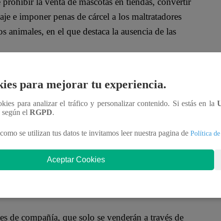
rohibir la venta de mascotas en tiendas, convertir
aje e imponer penas de cárcel a los maltratadores
s animales, en el que destaca la ausencia de las
 someterá a una audiencia pública, otra lectura en el
ies para mejorar tu experiencia.
os animales salvajes en los circos y matar a
or parte de veterinarios.
ookies para analizar el tráfico y personalizar contenido. Si estás en la
n según el
RGPD
.
común que busca proteger a los seres vivos que
como se utilizan tus datos te invitamos leer nuestra pagina de
Política de
hos Sociales, Ione Belarra, añadiendo que los
s animales.
Aceptar Cookies
ota que requiera tratamiento por maltrato se
es de compañía, que solo se venderán a través de