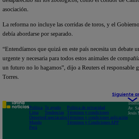
asociación.
La reforma no incluye las corridas de toros, y el Gobierno
debía abordarse por separado.
“Entendíamos que quizá en este país necesita un debate 
urgente y necesaria para todos estos animales de compañía
un futuro no lo hagamos”, dijo a Reuters el responsable 
Torres.
Siguiente a
Teléf
Política
Te ayudo
Política de privacidad
Av. Sa
Lima
Tendencias
Términos y condiciones
Jesús 
Deportes
Espectáculos
Términos y condiciones aplicación
Mundo
Términos y Condiciones APP
Perú