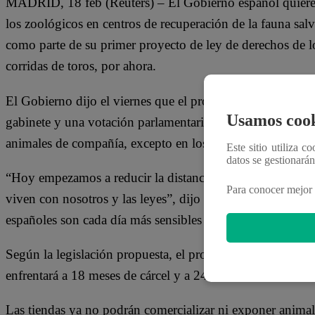
MADRID, 18 feb (Reuters) – El Gobierno español quiere p
los zoológicos en centros de recuperación de la fauna salv
como parte de su primer proyecto de ley de derechos de lo
corridas de toros, por ahora.
El Gobierno dijo el viernes que el proyecto de ley, que se
Usamos cook
gabinete y una votación parlamentaria, también prohibirá l
animales de compañía, excepto en los casos de eutanasia p
Este sitio utiliza c
datos se gestionará
“Hoy empezamos a reducir la distancia entre ese sentido 
Para conocer mejor 
viven con nosotros y las leyes”, dijo la ministra de Derec
españoles son cada día más sensibles a los derechos de lo
Según la legislación propuesta, el propietario de una masc
enfrentará a 18 meses de cárcel y a 24 meses si muere.
Las tiendas ya no podrán comercializar ni exponer animal