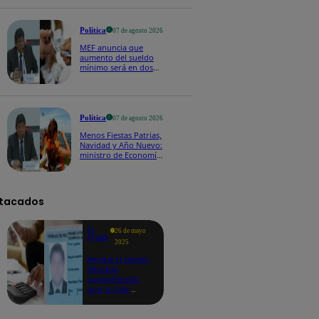
Política
07 de agosto 2026
MEF anuncia que
aumento del sueldo
mínimo será en dos
etapas: "El primero,
posiblemente, de S/
100 y el otro de S/ 70"
Política
07 de agosto 2026
Menos Fiestas Patrias,
Navidad y Año Nuevo:
ministro de Economía
anuncia que se
moverán los feriados
a los viernes
tacados
Te
26 de mayo
ayudo
2025
Revisa si tienes
deudas
consultando
con tu DNI:
aquí los
detalles