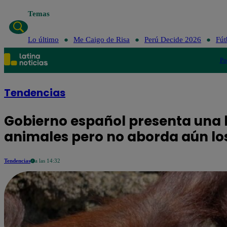
Temas
Lo último
Me C
Lo último
Me Caigo de Risa
Perú Decide 2026
Fút
Po
Tendencias
Gobierno español presenta una l
animales pero no aborda aún los
Tendencias
a las 14:32