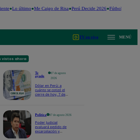
ente
Lo último
Me Caigo de Risa
Perú Decide 2026
Fútbol peruano
TV en vivo
MENÚ
 vistos ahora
Te
07 de agosto
ayudo
2026
Dólar en Perú: a
cuánto se cotizó el
cierre de hoy, 7 de
agosto de 2026
Política
07 de agosto 2026
Poder Judicial
evaluará pedido de
excarcelación y
nulidad de condena
de Pedro Castillo