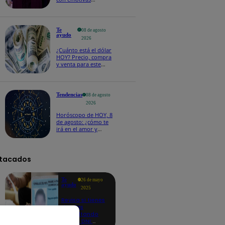
palabras: “Lo voy a
extrañar muchísimo”!
Te
08 de agosto
ayudo
2026
¿Cuánto está el dólar
HOY? Precio, compra
y venta para este
sábado 8 de agosto
Tendencias
08 de agosto
2026
Horóscopo de HOY, 8
de agosto: ¿cómo te
irá en el amor y
trabajo, según la IA?
tacados
Te
26 de mayo
ayudo
2025
Revisa si tienes
deudas
consultando
con tu DNI: