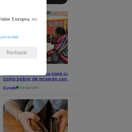
aquí los
detalles
Unión Europea
, tus
.
 privacidad
Rechazar
Revisa con tu DNI si tu casa califica
como pobre, de acuerdo con el Sisfoh
Te ayudo
25 de mayo 2026