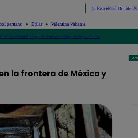
Lo último
Me Caigo de Risa
Perú Decide 202
bol peruano
Dólar
Valentina Valiente
lítica
Lima
Mundo
Te ayudo
Tendencias
Deportes
Espectáculos
Más
en la frontera de México y