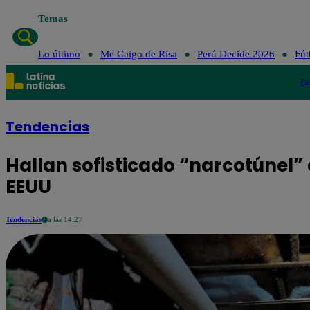
Temas
Lo último
Me Caigo de Risa
Perú Decide 2026
Fút
Po
Tendencias
Hallan sofisticado “narcotúnel” 
EEUU
Tendencias
a las 14:27