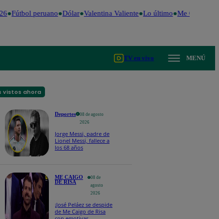
6
Fútbol peruano
Dólar
Valentina Valiente
Lo último
Me Caigo de R
TV en vivo
MENÚ
 vistos ahora
Deportes
08 de agosto
2026
Jorge Messi, padre de
Lionel Messi, fallece a
los 68 años
ME CAIGO
08 de
DE RISA
agosto
2026
¡José Peláez se despide
de Me Caigo de Risa
con emotivas