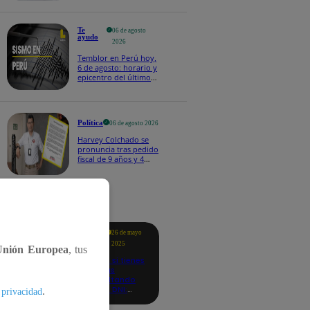
Te
06 de agosto
ayudo
2026
Temblor en Perú hoy,
6 de agosto: horario y
epicentro del último
sismo, según IGP
Política
06 de agosto 2026
Harvey Colchado se
pronuncia tras pedido
fiscal de 9 años y 4
meses de prisión en
su contra
tacados
Te
26 de mayo
ayudo
2025
Unión Europea
, tus
Revisa si tienes
deudas
consultando
con tu DNI:
.
 privacidad
aquí los
detalles