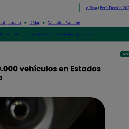
Lo último
Me Caigo de Risa
Perú Decide 202
bol peruano
Dólar
Valentina Valiente
lítica
Lima
Mundo
Te ayudo
Tendencias
Deportes
Espectáculos
Más
9.000 vehículos en Estados
a