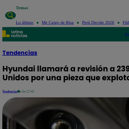
Temas
Lo último
Me Caigo de Risa
Perú Decide 2026
Fút
Po
Tendencias
Hyundai llamará a revisión a 23
Unidos por una pieza que explot
Tendencias
a las 22:42