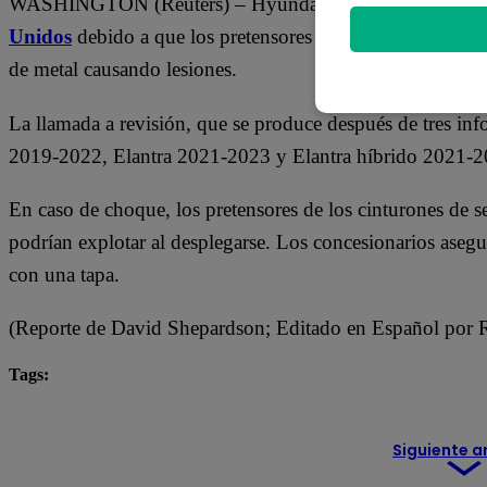
WASHINGTON (Reuters) – Hyundai Motor America llamar
Unidos
debido a que los pretensores de los cinturones d
de metal causando lesiones.
La llamada a revisión, que se produce después de tres in
2019-2022, Elantra 2021-2023 y Elantra híbrido 2021-2
En caso de choque, los pretensores de los cinturones de s
podrían explotar al desplegarse. Los concesionarios asegu
con una tapa.
(Reporte de David Shepardson; Editado en Español por 
Tags:
empresas
Estados Unidos
Hyundai
Siguiente a