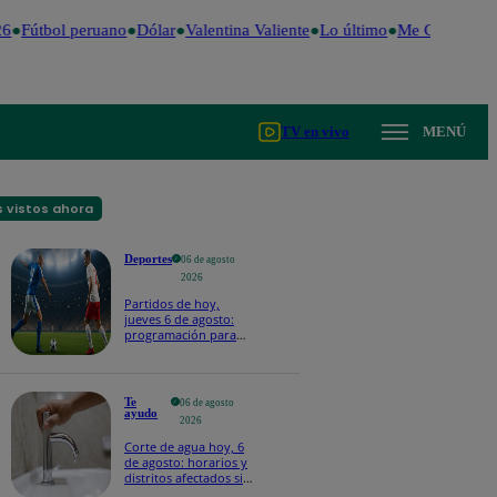
6
Fútbol peruano
Dólar
Valentina Valiente
Lo último
Me Caigo de R
TV en vivo
MENÚ
 vistos ahora
Deportes
06 de agosto
2026
Partidos de hoy,
jueves 6 de agosto:
programación para
ver fútbol EN VIVO
Te
06 de agosto
ayudo
2026
Corte de agua hoy, 6
de agosto: horarios y
distritos afectados sin
el servicio de Sedapal