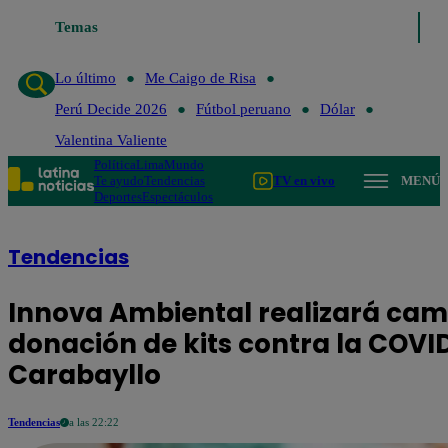
Temas
Lo último
Me Caigo de Risa
Perú Decide 2026
Fútbol
Lo último
Me Caigo de Risa
Perú Decide 2026
Fútbol peruano
Dólar
Valentina Valiente
Política
Lima
Mundo
Te ayudo
Tendencias
TV en vivo
MENÚ
Deportes
Espectáculos
Tendencias
Innova Ambiental realizará cam
donación de kits contra la COVID
Carabayllo
Tendencias
a las 22:22