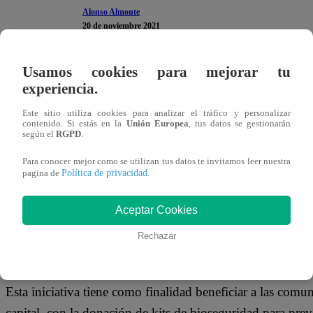
Alonso Almonte
20 de noviembre 2021
Usamos cookies para mejorar tu
Continúa la batalla en nuestro país por la pandemia glo
experiencia.
de Salud (MINSA), casi el 60% de peruanos ya se encuen
Este sitio utiliza cookies para analizar el tráfico y personalizar
correspondientes, es fundamental seguir protegiéndose de es
contenido. Si estás en la
Unión Europea
, tus datos se gestionarán
según el
RGPD
.
tercera ola de contagios.
Para conocer mejor como se utilizan tus datos te invitamos leer nuestra
En ese sentido, Innova Ambiental, empresa especializada e
Política de privacidad
pagina de
.
urbanos y soluciones ambientales para las industrias, ini
Aceptar Cookies
acciones del “Programa de Responsabilidad Social – Relle
ayudar a más de 500 vecinos de la comunidad de Zapallal e
Rechazar
más poblados de la ciudad de Lima.
Esta iniciativa tiene como finalidad beneficiar a las comu
capital, con la donación de kits de bioseguridad para pr