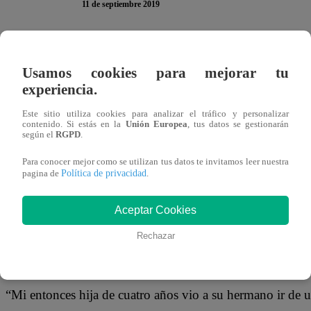
11 de septiembre 2019
La fotografía de una niña de cinco años ayudando a su h
Usamos cookies para mejorar tu
impactado a millones de personas en las redes sociales. L
experiencia.
retrete, poco después de haber vomitando.
Este sitio utiliza cookies para analizar el tráfico y personalizar
contenido. Si estás en la
Unión Europea
, tus datos se gestionarán
según el
RGPD
.
“Una cosa que no te dicen sobre el cáncer infantil es que 
Para conocer mejor como se utilizan tus datos te invitamos leer nuestra
Política de privacidad
pagina de
.
acerca de las luchas financieras y médicas, pero ¿con qué 
enfrentan las familias con otros niños? Para algunos, esto p
Aceptar Cookies
el texto que acompañó a las fotos.
Rechazar
“Mi entonces hija de cuatro años vio a su hermano ir de