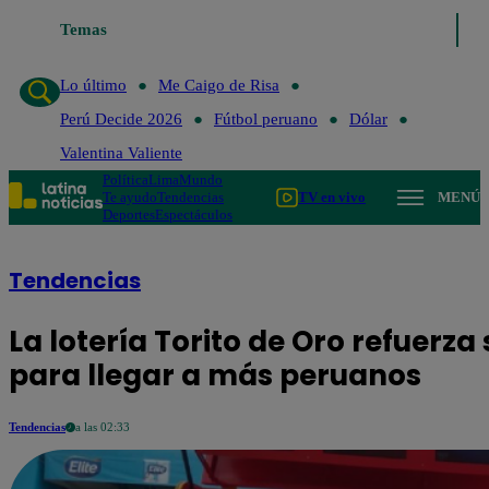
Temas
Lo último
Me 
Lo último
Me Caigo de Risa
Perú Decide 2026
Fútbol peruano
Dólar
Valentina Valiente
Política
Lima
Mundo
Te ayudo
Tendencias
TV en vivo
MENÚ
Deportes
Espectáculos
Tendencias
La lotería Torito de Oro refuerz
para llegar a más peruanos
Tendencias
a las 02:33