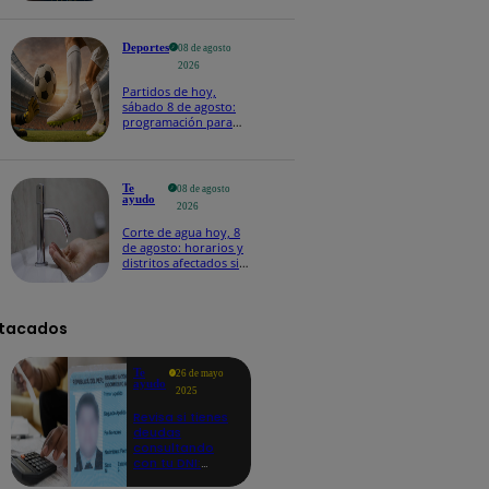
Deportes
08 de agosto
2026
Partidos de hoy,
sábado 8 de agosto:
programación para
ver fútbol EN VIVO
Te
08 de agosto
ayudo
2026
Corte de agua hoy, 8
de agosto: horarios y
distritos afectados sin
el servicio de Sedapal
tacados
Te
26 de mayo
ayudo
2025
Revisa si tienes
deudas
consultando
con tu DNI:
aquí los