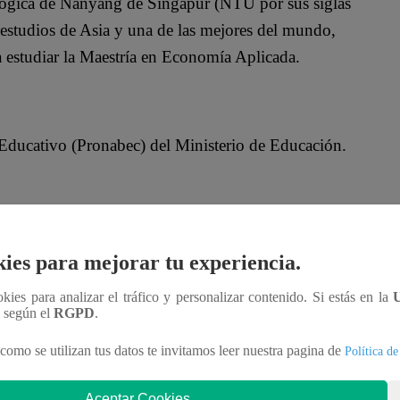
ológica de Nanyang de Singapur (NTU por sus siglas
 estudios de Asia y una de las mejores del mundo,
 estudiar la Maestría en Economía Aplicada.
Educativo (Pronabec) del Ministerio de Educación.
esados en ampliar sus conocimientos en economía y
 en beneficio del país.
ies para mejorar tu experiencia.
ookies para analizar el tráfico y personalizar contenido. Si estás en la
n según el
RGPD
.
como se utilizan tus datos te invitamos leer nuestra pagina de
Política de
Aceptar Cookies