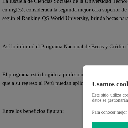
La Escuela de Ciencias Sociales de la Universidad Tecn
en inglés), considerada la segunda mejor casa superior de
según el Ranking QS World University, brinda becas para
Así lo informó el Programa Nacional de Becas y Crédito 
El programa está dirigido a profesionales peruanos inter
que a su regreso al Perú puedan aplicar sus conocimientos
Usamos cook
Este sitio utiliza c
datos se gestionará
Entre los beneficios figuran:
Para conocer mejor 