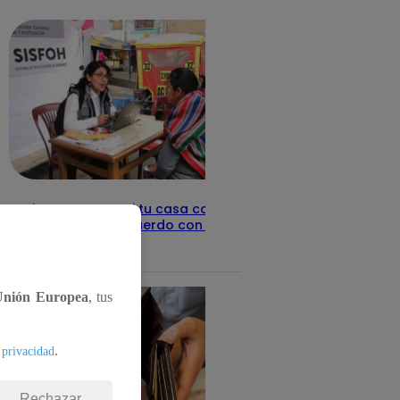
detalles
Revisa con tu DNI si tu casa califica
como pobre, de acuerdo con el Sisfoh
Te ayudo
25 de mayo 2026
Unión Europea
, tus
.
 privacidad
Rechazar