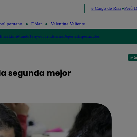
Lo último
Me Caigo de Risa
Perú De
bol peruano
Dólar
Valentina Valiente
lítica
Lima
Mundo
Te ayudo
Tendencias
Deportes
Espectáculos
Más
la segunda mejor