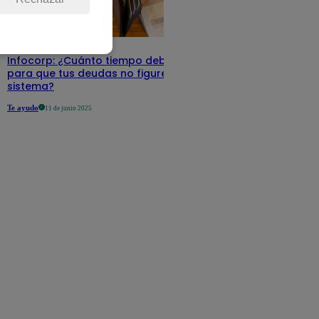
Infocorp: ¿Cuánto tiempo debe pasar
para que tus deudas no figuren en su
sistema?
Te ayudo
11 de junio 2025