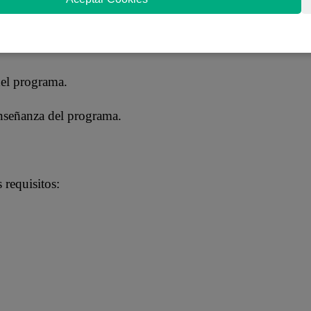
enseñanza por 32,000 dólares americanos más
del programa.
enseñanza del programa.
 requisitos: