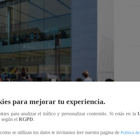
Des
ies para mejorar tu experiencia.
ookies para analizar el tráfico y personalizar contenido. Si estás en la
Compartir
n según el
RGPD
.
como se utilizan tus datos te invitamos leer nuestra pagina de
Política de