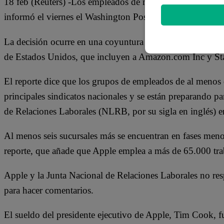
18 feb (Reuters) -Los empleados de muchas tiendas de App
informó el viernes el Washington Post, citando a personas 
La decisión ocurre en una coyuntura de avances de los es
de Estados Unidos, que incluyen a Amazon.com Inc y St
El reporte dice que los grupos de empleados de al menos 
principales sindicatos nacionales y se están preparando p
de Relaciones Laborales (NLRB, por su sigla en inglés) 
Al menos seis sucursales más se encuentran en fases meno
reporte, que añade que Apple emplea a más de 65.000 trab
Apple y la Junta Nacional de Relaciones Laborales no res
para hacer comentarios.
El sueldo del presidente ejecutivo de Apple, Tim Cook, f