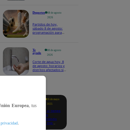
Deportes
08 de agosto
2026
Partidos de hoy,
sábado 8 de agosto:
programación para
ver fútbol EN VIVO
Te
08 de agosto
ayudo
2026
Corte de agua hoy, 8
de agosto: horarios y
distritos afectados sin
el servicio de Sedapal
tacados
Te
26 de mayo
ayudo
2025
Unión Europea
, tus
Revisa si tienes
deudas
consultando
.
con tu DNI:
 privacidad
aquí los