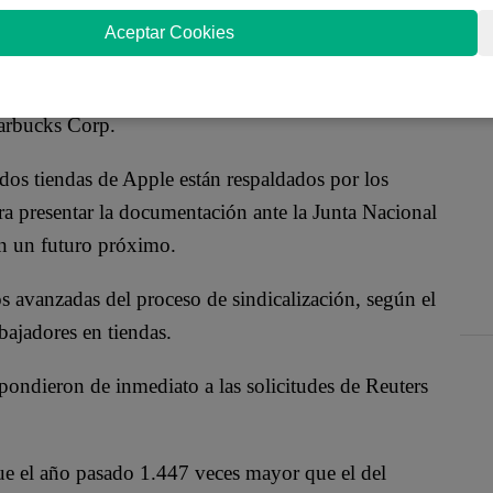
le Inc. en Estados Unidos intentan sindicalizarse,
Aceptar Cookies
familiarizadas con los esfuerzos.
fuerzos de sindicalización en grandes corporaciones
arbucks Corp.
dos tiendas de Apple están respaldados por los
ara presentar la documentación ante la Junta Nacional
en un futuro próximo.
s avanzadas del proceso de sindicalización, según el
ajadores en tiendas.
pondieron de inmediato a las solicitudes de Reuters
ue el año pasado 1.447 veces mayor que el del