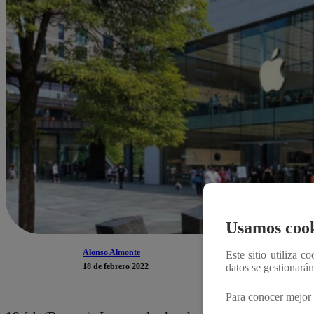
Usamos cook
Alonso Almonte
Este sitio utiliza c
18 de febrero 2022
datos se gestionará
Para conocer mejor 