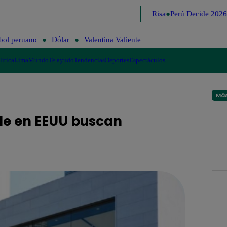
Lo último
Me Caigo de Risa
Perú Decide 2026
bol peruano
Dólar
Valentina Valiente
lítica
Lima
Mundo
Te ayudo
Tendencias
Deportes
Espectáculos
Más
le en EEUU buscan