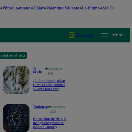
Fútbol peruano
Dólar
Valentina Valiente
Lo último
Me Caigo de Ris
TV en vivo
MENÚ
 vistos ahora
Te
08 de agosto
ayudo
2026
¿Cuánto está el dólar
HOY? Precio, compra
y venta para este
sábado 8 de agosto
Tendencias
08 de agosto
2026
Horóscopo de HOY, 8
de agosto: ¿cómo te
irá en el amor y
trabajo, según la IA?