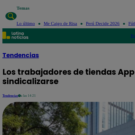
Temas
Lo último
Me Caigo de Risa
Perú Decide 2026
Fút
Po
Tendencias
Los trabajadores de tiendas App
sindicalizarse
Tendencias
a las 14:21