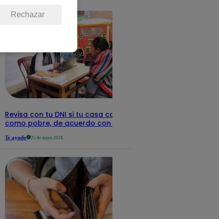
detalles
Rechazar
Revisa con tu DNI si tu casa califica
como pobre, de acuerdo con el Sisfoh
Te ayudo
25 de mayo 2026