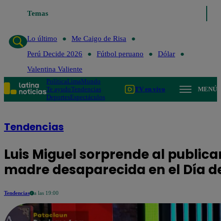
Temas
Lo último
Me 
Lo último
Me Caigo de Risa
Perú Decide 2026
Fútbol peruano
Dólar
Valentina Valiente
Política
Lima
Mundo
Te ayudo
Tendencias
TV en vivo
MENÚ
Deportes
Espectáculos
Tendencias
Luis Miguel sorprende al publicar
madre desaparecida en el Día d
Tendencias
a las 19:00