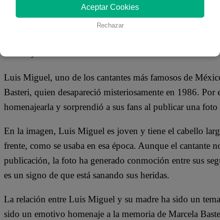
11 de mayo 2023
Aceptar Cookies
Rechazar
Luis Miguel rinde homenaje a su madre en el Día de la Ma
inédita junto a Marcela Basteri?
Luis Miguel, uno de los cantantes más famosos de Méxic
Basteri, quien desapareció misteriosamente en 1986. Por e
homenajearla y sorprendió a sus fans al publicar una foto i
En la imagen, Luis Miguel es joven y tiene el cabello lar
frente, como se usaba en esa época. Aunque el cantante no
publicación, la foto ha generado conmoción entre sus seg
es un signo de que está sanando sus heridas.
La relación entre Luis Miguel y su madre ha sido un tema di
sido un emotivo homenaje a la memoria de Marcela Baste