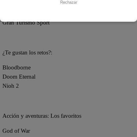
Rechazar
De competencia:
Gran Turismo Sport
¿Te gustan los retos?:
Bloodborne
Doom Eternal
Nioh 2
Acción y aventuras: Los favoritos
God of War