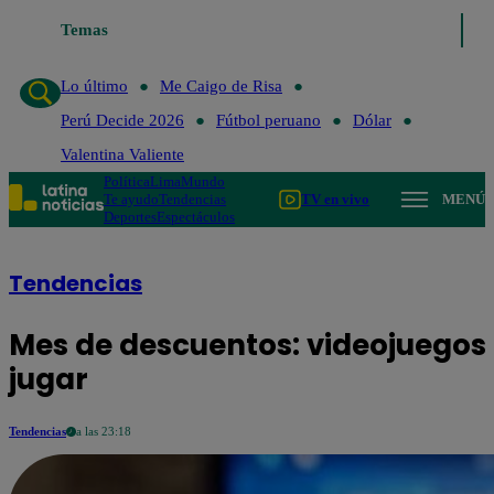
Temas
Lo último
Me Caigo de Risa
Perú Decide 2
Lo último
Me Caigo de Risa
Perú Decide 2026
Fútbol peruano
Dólar
Valentina Valiente
Política
Lima
Mundo
Te ayudo
Tendencias
TV en vivo
MENÚ
Deportes
Espectáculos
Tendencias
Mes de descuentos: videojuegos
jugar
Tendencias
a las 23:18