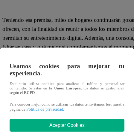
Teniendo esa premisa, miles de hogares continuarán goza
ofrecen, con la finalidad de reunir a todos los miembros 
permitan su entretenimiento digital. Además, una consola
faltar en casa y qué mejor si complementamos el momento
máximo disfrute. Por ello, en los últimos meses del año, 
campañas de descuento y promociones que llegan para ant
Usamos cookies para mejorar tu
experiencia.
lleguen con la lista de videojuegos a tu tienda más cerca
no puedes dejar de jugar:
Este sitio utiliza cookies para analizar el tráfico y personalizar
contenido. Si estás en la
Unión Europea
, tus datos se gestionarán
según el
RGPD
.
Animes:
Para conocer mejor como se utilizan tus datos te invitamos leer nuestra
Política de privacidad
pagina de
.
Captain Tsubasa
Aceptar Cookies