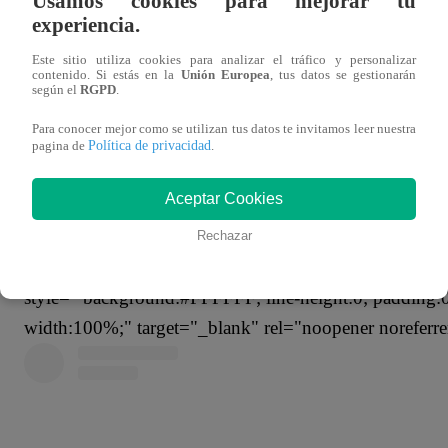
Usamos cookies para mejorar tu
experiencia.
Ver esta publicación en Instagram
Este sitio utiliza cookies para analizar el tráfico y personalizar
contenido. Si estás en la
Unión Europea
, tus datos se gestionarán
según el
RGPD
.
data-instgrm-version="13" style=" background:#FFF; bo
0 rgba(0,0,0,0.5),0 1px 10px 0 rgba(0,0,0,0.15); margi
Para conocer mejor como se utilizan tus datos te invitamos leer nuestra
Política de privacidad
pagina de
.
padding:0; width:99.375%; width:-webkit-calc(100% - 2
Aceptar Cookies
Rechazar
Ver esta publicación en Instagram
style=" background:#FFFFFF; line-height:0; padding:0 0
width:100%;" target="_blank" rel="noopener noreferre