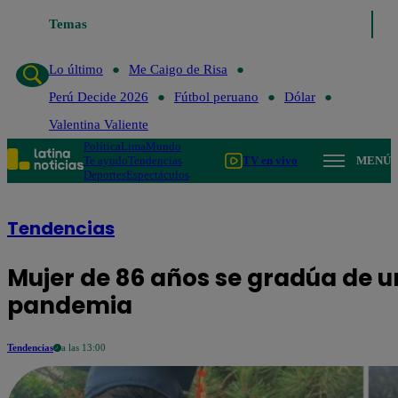
Temas
Lo último
Me Caigo de Risa
Perú Decide 2
Lo último
Me Caigo de Risa
Perú Decide 2026
Fútbol peruano
Dólar
Valentina Valiente
Política
Lima
Mundo
Te ayudo
Tendencias
TV en vivo
MENÚ
Deportes
Espectáculos
Tendencias
Mujer de 86 años se gradúa de u
pandemia
Tendencias
a las 13:00