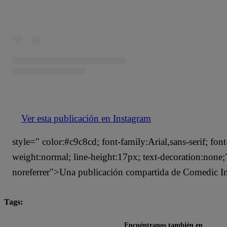
Ver esta publicación en Instagram
style=" color:#c9c8cd; font-family:Arial,sans-serif; font
weight:normal; line-height:17px; text-decoration:none
noreferrer">Una publicación compartida de Comedic I
Tags:
destacada minuto
redes sociales
universidad
Encuéntranos también en