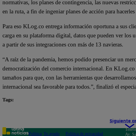
normativas, los planes de contingencia, las nuevas restr
en la ruta, a fin de ingeniar planes de acción para hacerles 
Para eso KLog.co entrega información oportuna a sus clie
carga en su plataforma digital, datos que pueden ver los u
a partir de sus integraciones con más de 13 navieras.
“A raíz de la pandemia, hemos podido presenciar un merc
democratización del comercio internacional. En KLog.co 
tamaños para que, con las herramientas que desarrollamos
internacional sea favorable para todos.”, finalizó el especia
Tags:
exportaciones
importación
importaciones
Siguiente a
Teléf
Política
Te ayudo
Política de privacidad
Av. Sa