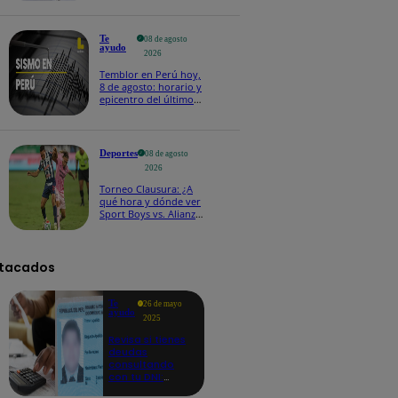
Te
08 de agosto
ayudo
2026
Temblor en Perú hoy,
8 de agosto: horario y
epicentro del último
sismo, según IGP
Deportes
08 de agosto
2026
Torneo Clausura: ¿A
qué hora y dónde ver
Sport Boys vs. Alianza
Lima por la fecha 4?
tacados
Te
26 de mayo
ayudo
2025
Revisa si tienes
deudas
consultando
con tu DNI:
aquí los