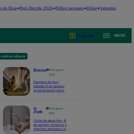
de Risa
Perú Decide 2026
Fútbol peruano
Dólar
Valentina Valiente
TV en vivo
MENÚ
 vistos ahora
Deportes
08 de agosto
2026
Partidos de hoy,
sábado 8 de agosto:
programación para
ver fútbol EN VIVO
Te
08 de agosto
ayudo
2026
Corte de agua hoy, 8
de agosto: horarios y
distritos afectados sin
el servicio de Sedapal