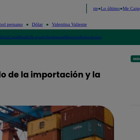
 2026
Fútbol peruano
Dólar
Valentina Valiente
Lo último
Me Caigo 
bol peruano
Dólar
Valentina Valiente
lítica
Lima
Mundo
Te ayudo
Tendencias
Deportes
Espectáculos
Más
 de la importación y la