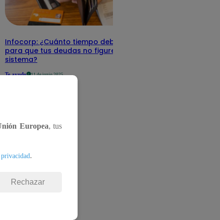
Infocorp: ¿Cuánto tiempo debe pasar
para que tus deudas no figuren en su
sistema?
Te ayudo
11 de junio 2025
Unión Europea
, tus
.
 privacidad
Rechazar