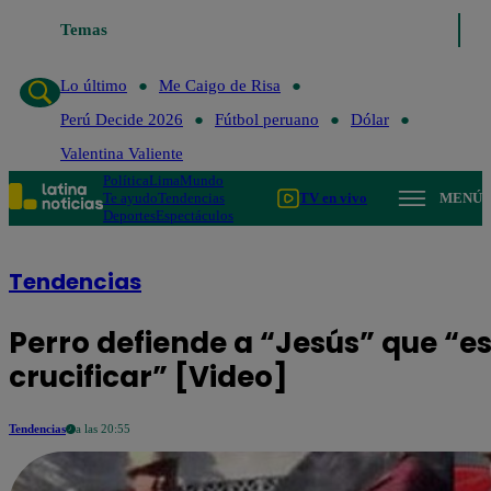
Lo último
Temas
Me Caigo de Risa
Perú Decide 2026
Fútbol peruano
Lo último
Me Caigo de Risa
Perú Decide 2026
Fútbol peruano
Dólar
Valentina Valiente
Política
Lima
Mundo
Te ayudo
Tendencias
TV en vivo
MENÚ
Deportes
Espectáculos
Tendencias
Perro defiende a “Jesús” que “e
crucificar” [Video]
Tendencias
a las 20:55