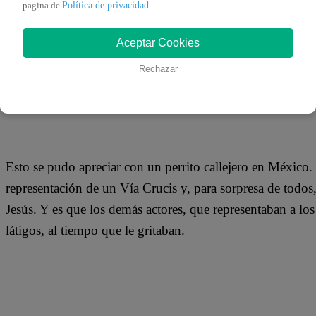
Política de privacidad
20 de abril 2019
pagina de
.
Aceptar Cookies
Sin lugar a dudas, los perros tienen por naturaleza la pr
Rechazar
perciben que alguien o algo los puede dañar. Pero en oca
conocen a la persona que está siendo afectada o que está 
Esto se pudo apreciar con un perrito callejero en México. 
representación de un Vía Crucis y, para sorpresa de todos,
Jesús. Y es que los demás actores, que representaban a l
látigos, al tiempo que le gritaban.