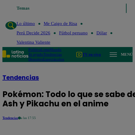
Temas
Lo último
Me 
Lo último
Me Caigo de Risa
Perú Decide 2026
Fútbol peruano
Dólar
Valentina Valiente
Política
Lima
Mundo
Te ayudo
Tendencias
TV en vivo
MENÚ
Deportes
Espectáculos
Tendencias
Pokémon: Todo lo que se sabe de
Ash y Pikachu en el anime
Tendencias
a las 17:55