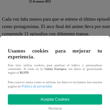
22 de marzo 2023
Cada vez falta menos para que se estrene el último episodi
como protagonistas. El arco final del anime lleva por n
comprende 11 episodios con diferentes tramas.
La entrañable historia del chico de ‘Pueblo Paleta’ y su le
Usamos cookies para mejorar tu
años al aire. Juntos han recorrido las regiones de Kanto
experiencia.
Galar, sin embargo, en la región, conocida como Paldea, 
Este sitio utiliza cookies para analizar el tráfico y personalizar
contenido. Si estás en la
Unión Europea
, tus datos se gestionarán
De acuerdo a información oficial, los personajes que los 
según el
RGPD
.
‘Roy’. La nueva serie se estrenará tiempo después del fin
Para conocer mejor como se utilizan tus datos te invitamos leer nuestra
Política de privacidad
pagina de
.
Teaser de la nueva serie animada de Pokémon 
para presentarnos a Liko y Roy
pic.twitter.
Aceptar Cookies
Rechazar