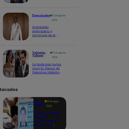
Soy 2026 con una
nueva misión
Espectáculos
05 de agosto
2026
Angobaldo,
empresario y
personaje de la
farándula, falleció a
los 63 años en un
accidente de tránsito
Valentina
05 de agosto
Valiente
2026
La boda que nunca
ocurrió: Elenco de
Valentina Valiente
revela cómo se grabó
el arresto de Wilfredo
tacados
Te
26 de mayo
ayudo
2025
Revisa si tienes
deudas
consultando
con tu DNI:
aquí los