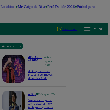
o último
Me Caigo de Risa
Perú Decide 2026
Fútbol peruano
Dólar
TV en vivo
MENÚ
 vistos ahora
ME CAIGO
05 de
DE RISA
agosto
2026
Me Caigo de Risa:
Encuesta del REACT,
Miércoles 05 de
agosto
Yo Soy
05 de agosto 2026
“Voy a ser exigente
con lo actoral”: Jely
Reátegui regresa a Yo