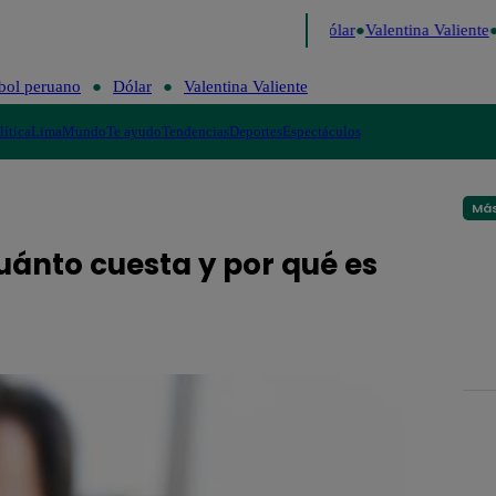
e Risa
Perú Decide 2026
Fútbol peruano
Dólar
Valentina Valiente
L
bol peruano
Dólar
Valentina Valiente
lítica
Lima
Mundo
Te ayudo
Tendencias
Deportes
Espectáculos
Más
uánto cuesta y por qué es