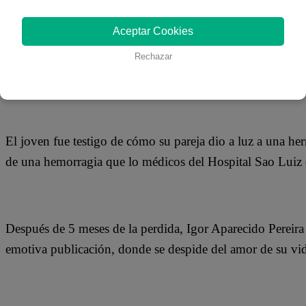
24 de septiembre 2019
Aceptar Cookies
Igor Aparecido Pereira, un joven brasileño, nos enseñó el
Rechazar
despedida para su pareja que falleció al dar a luz a su prim
El joven fue testigo de cómo su pareja dio a luz a una her
de una hemorragia que lo médicos del Hospital Sao Luiz 
Después de 5 meses de la perdida, Igor Aparecido Pereira 
emotiva publicación, donde se despide del amor de su vi