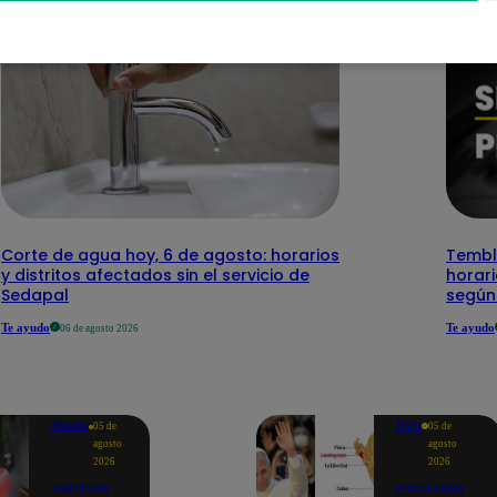
Corte de agua hoy, 6 de agosto: horarios
Temblo
y distritos afectados sin el servicio de
horari
Sedapal
según
Te ayudo
Te ayudo
06 de agosto 2026
Mundo
Perú
05 de
05 de
agosto
agosto
2026
2026
Asesinan
Papa León