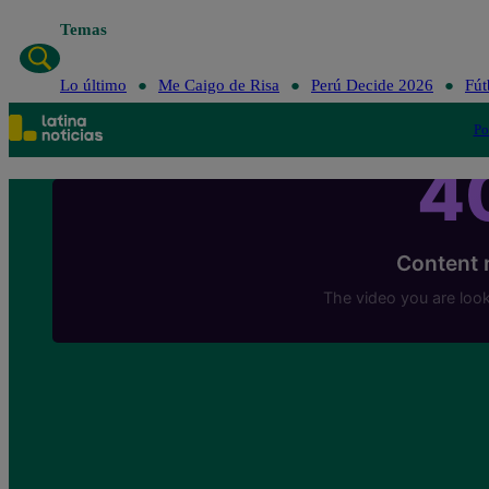
Temas
Lo último
Me Caigo de Risa
Perú Decide 2026
Fút
Po