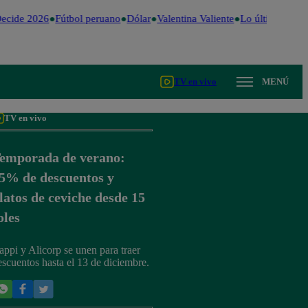
ecide 2026
Fútbol peruano
Dólar
Valentina Valiente
Lo último
Me C
TV en vivo
MENÚ
TV en vivo
emporada de verano:
5% de descuentos y
latos de ceviche desde 15
oles
appi y Alicorp se unen para traer
escuentos hasta el 13 de diciembre.