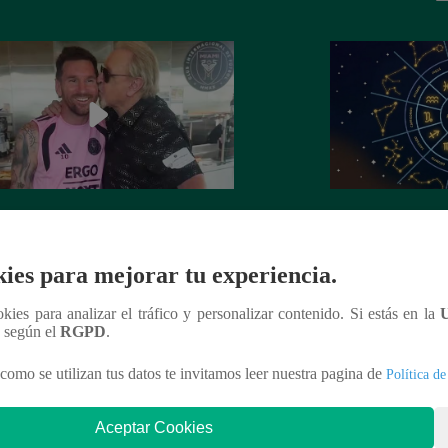
l Messi tuvo un emotivo encuentro
Horóscopo de HOY
Quico’: “Admiración absoluta” |
irá en el amor y tr
ies para mejorar tu experiencia.
EO
ookies para analizar el tráfico y personalizar contenido. Si estás en la
n según el
RGPD
.
como se utilizan tus datos te invitamos leer nuestra pagina de
Política de
nteresar
Aceptar Cookies