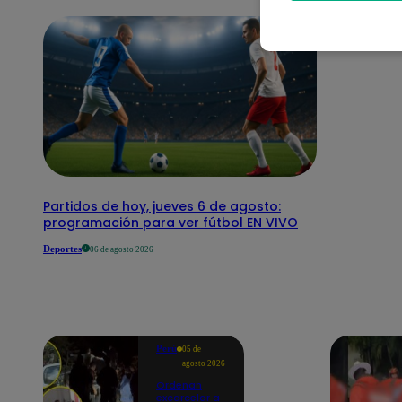
Partidos de hoy, jueves 6 de agosto:
programación para ver fútbol EN VIVO
Deportes
06 de agosto 2026
Perú
05 de
agosto 2026
Ordenan
excarcelar a