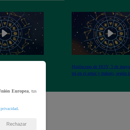
, 6 de mayo: ¿cómo te
Horóscopo de HOY, 5 de mayo
abajo, según la IA?
irá en el amor y trabajo, según 
Unión Europea
, tus
.
 privacidad
Rechazar