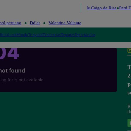
Lo último
Me Caigo de Risa
Perú D
bol peruano
Dólar
Valentina Valiente
lítica
Lima
Mundo
Te ayudo
Tendencias
Deportes
Espectáculos
T
2
p
s
R
d