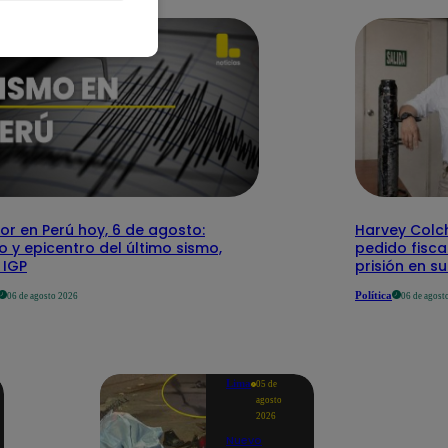
r en Perú hoy, 6 de agosto:
Harvey Colc
o y epicentro del último sismo,
pedido fisca
 IGP
prisión en s
Política
06 de agosto 2026
06 de agost
Lima
05 de
agosto
2026
Nuevo