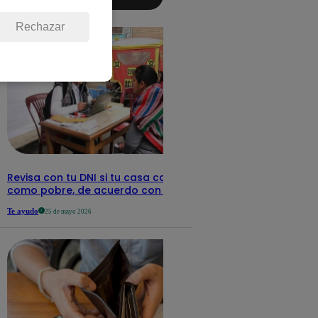
aquí los
detalles
Rechazar
Revisa con tu DNI si tu casa califica
como pobre, de acuerdo con el Sisfoh
Te ayudo
25 de mayo 2026