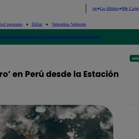
e 2026
Fútbol peruano
Dólar
Valentina Valiente
Lo último
Me Caigo 
bol peruano
Dólar
Valentina Valiente
lítica
Lima
Mundo
Te ayudo
Tendencias
Deportes
Espectáculos
Más
o’ en Perú desde la Estación