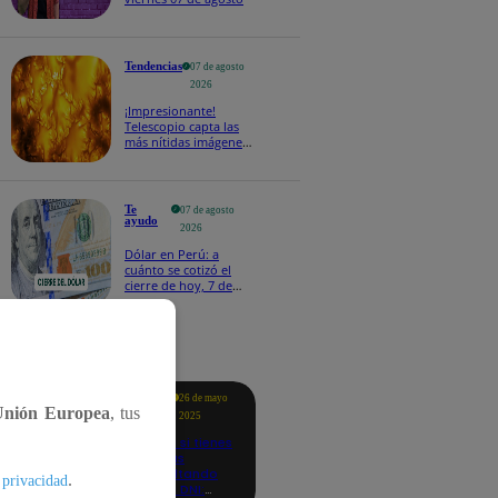
Tendencias
07 de agosto
2026
¡Impresionante!
Telescopio capta las
más nítidas imágenes
de lo que ocurre en la
superficie del Sol
Te
07 de agosto
ayudo
2026
Dólar en Perú: a
cuánto se cotizó el
cierre de hoy, 7 de
agosto de 2026
tacados
Te
26 de mayo
ayudo
Unión Europea
, tus
2025
Revisa si tienes
deudas
consultando
.
 privacidad
con tu DNI: