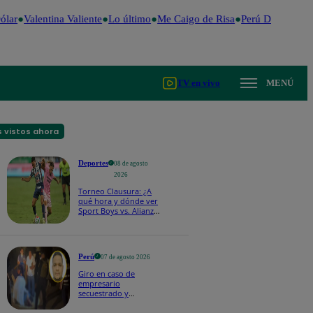
lar
Valentina Valiente
Lo último
Me Caigo de Risa
Perú Decide 202
TV en vivo
MENÚ
 vistos ahora
Deportes
08 de agosto
2026
Torneo Clausura: ¿A
qué hora y dónde ver
Sport Boys vs. Alianza
Lima por la fecha 4?
Perú
07 de agosto 2026
Giro en caso de
empresario
secuestrado y
asesinado: Habría sido
un ajuste de cuentas