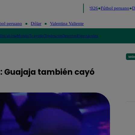
Lo último
Me Caigo de Risa
Perú Decide 2026
Fútbol peruano
Dó
bol peruano
Dólar
Valentina Valiente
lítica
Lima
Mundo
Te ayudo
Tendencias
Deportes
Espectáculos
Más
o: Guajaja también cayó