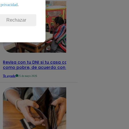
.
 privacidad
Rechazar
Revisa con tu DNI si tu casa califica
como pobre, de acuerdo con el Sisfoh
Te ayudo
25 de mayo 2026