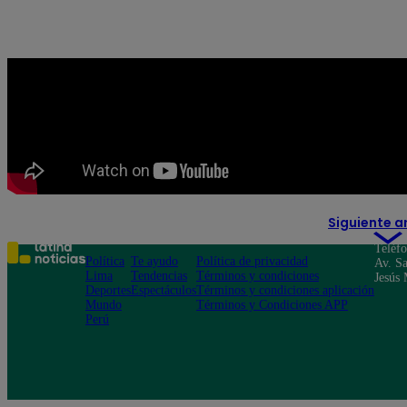
Siguiente a
Teléf
Política
Te ayudo
Política de privacidad
Av. Sa
Lima
Tendencias
Términos y condiciones
Jesús 
Deportes
Espectáculos
Términos y condiciones aplicación
Mundo
Términos y Condiciones APP
Perú