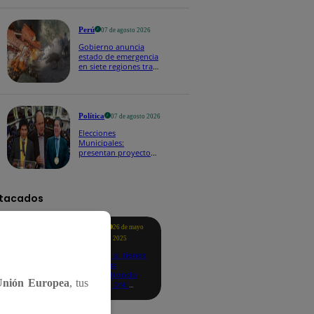
Perú
07 de agosto 2026
Gobierno anuncia
estado de emergencia
en siete regiones tras
sismos recurrentes en
Junín
Política
07 de agosto 2026
Elecciones
Municipales:
presentan proyecto
de ley para impedir
que alcaldes busquen
reelección inmediata
tacados
Te
26 de mayo
ayudo
2025
Revisa si tienes
deudas
consultando
Unión Europea
, tus
con tu DNI:
aquí los
detalles