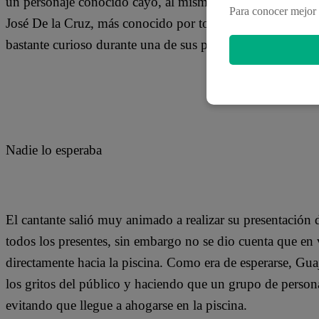
un personaje conocido cayó, al mismo estilo de Chupetín 
Para conocer mejor 
José De la Cruz, más conocido por todos los peruanos co
bastante curioso durante una de sus presentaciones.
Nadie lo esperaba
El cantante salió muy animado a realizar su presentación 
todos los presentes, sin embargo no se dio cuenta que en 
directamente hacia la piscina. Como era de esperarse, Gu
los gritos del público y haciendo que un grupo de persona
evitando que llegue a ahogarse en la piscina.