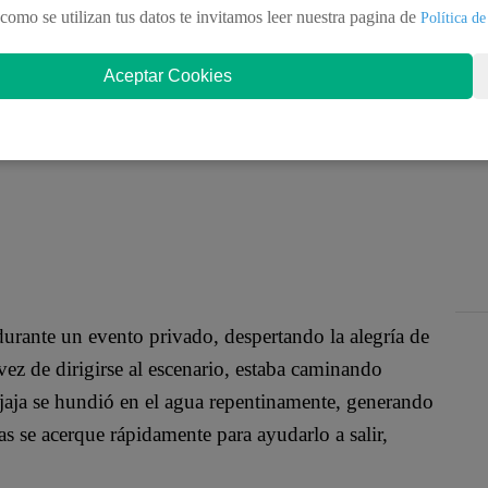
Trujillo. Se trata nada más y nada menos que de
como se utilizan tus datos te invitamos leer nuestra pagina de
Política de
mo Guajaja, quien fue protagonista de un hecho
Aceptar Cookies
durante un evento privado, despertando la alegría de
vez de dirigirse al escenario, estaba caminando
ajaja se hundió en el agua repentinamente, generando
s se acerque rápidamente para ayudarlo a salir,