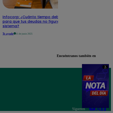
Infocorp: ¿Cuánto tiempo debe pasar
para que tus deudas no figuren en su
sistema?
Te ayudo
11 de junio 2025
Encuéntranos también en
X
Síguenos