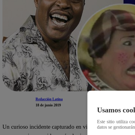
Redacción Latina
18 de junio 2019
Usamos cook
Este sitio utiliza c
Un curioso incidente capturado en video se ha convertido 
datos se gestionará