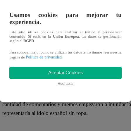
17 de junio 2020
Usamos cookies para mejorar tu
experiencia.
No cabe duda de que Andrés Iniesta pasó a la historia del f
a Holanda en la final del Mundial Sudáfrica 2010, un mo
Este sitio utiliza cookies para analizar el tráfico y personalizar
contenido. Si estás en la
Unión Europea
, tus datos se gestionarán
gran emoción. Es por eso que el ayuntamiento de Albacet
según el
RGPD
.
Barcelona, busca conmemorar el décimo aniversario de es
Para conocer mejor como se utilizan tus datos te invitamos leer nuestra
Política de privacidad
crear una escultura, sin embargo, un detalle no pasó para
pagina de
.
Aceptar Cookies
Rechazar
Y es que, luego de que la imagen de la obra de arte fuera 
pudieron evitar notar que se representaba al futbolista t
cantidad de comentarios y memes empezaron a inundar la
representaría al ídolo español sin ropa.