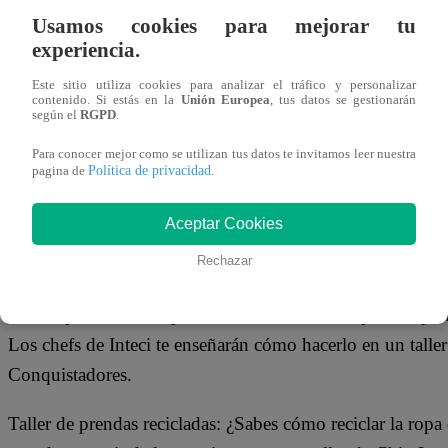
Usamos cookies para mejorar tu
El tiempo libre es mejor invertido si realizamos algunas a
experiencia.
habituales como quedarnos en casa viendo televisión. Lleva
Este sitio utiliza cookies para analizar el tráfico y personalizar
contenido. Si estás en la
Unión Europea
, tus datos se gestionarán
es solo una forma de divertirse, sino que también puede se
según el
RGPD
.
a nuestros hijos en muchos aspectos de la vida.
Para conocer mejor como se utilizan tus datos te invitamos leer nuestra
Política de privacidad
pagina de
.
Lo importante es relajarse y compartir todos juntos. Cons
encontrar en MegaPlaza:
Aceptar Cookies
Rechazar
Dulces para mamá: Aprende diferentes recetas para sorpre
Los chefs de Inteci te enseñarán cómo hacerlo en un taller 
Conquistadores.
Taller de prendas recicladas: ¿Sabes cómo reciclar la rop