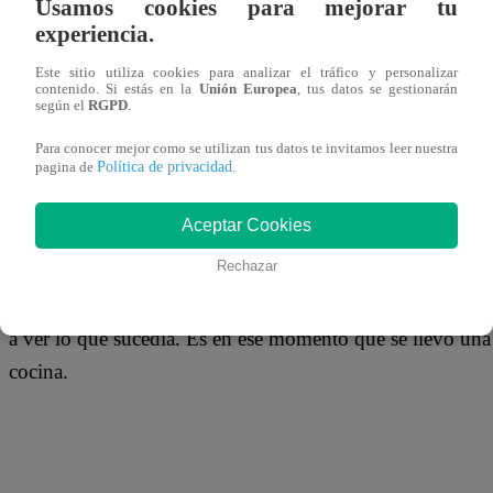
Usamos cookies para mejorar tu
03 de junio 2019
experiencia.
Este sitio utiliza cookies para analizar el tráfico y personalizar
Uno de los grandes temores de la gente es encontrar a un 
contenido. Si estás en la
Unión Europea
, tus datos se gestionarán
según el
RGPD
.
como ladrones o asesinos, pero lo que le sucedió a esta mu
lejos de encontrar algún delincuente en su hogar, lo que
Para conocer mejor como se utilizan tus datos te invitamos leer nuestra
Política de privacidad
pagina de
.
metros de largo.
Aceptar Cookies
Rechazar
Mary Wischhusen, quien vive en el barrio de Clearwater e
asustada luego de escuchar fuertes ruidos en la planta baj
a ver lo que sucedía. Es en ese momento que se llevó una 
cocina.