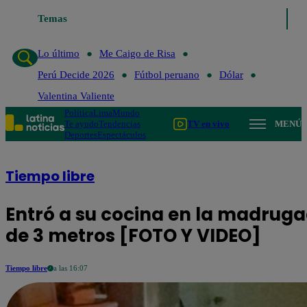
Temas
Lo último
Me Caigo de
Lo último
Me Caigo de Risa
Perú Decide 2026
Fútbol peruano
Dólar
Valentina Valiente
Política
Lima
Mundo
Te ayudo
Tendencias
TV en vivo
MENÚ
Deportes
Espectáculos
Tiempo libre
Entró a su cocina en la madrug
de 3 metros [FOTO Y VIDEO]
Tiempo libre
a las 16:07