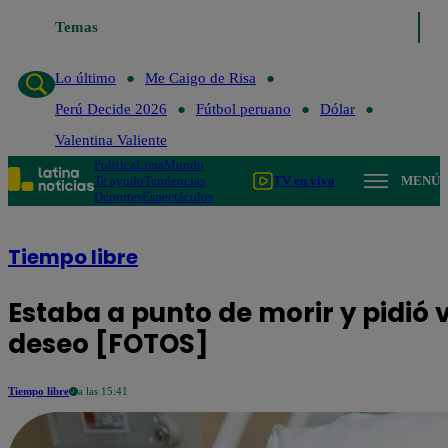
o de Risa
Temas
Perú Decide 2026
Fútbol peruano
Dólar
Valentina Valiente
Lo último
Me Caigo de Risa
Perú Decide 2026
Fútbol peruano
Dólar
Valentina Valiente
Política
Lima
Mundo
Te ayudo
Tendencias
TV en vivo
MENÚ
Deportes
Espectáculos
Tiempo libre
Estaba a punto de morir y pidió 
deseo [FOTOS]
Tiempo libre
a las 15:41