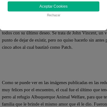
23 de octubre 2019
Aceptar Cookies
Rechazar
Un hecho de lo más conmovedor sucedió en un hospital
hombre que padecía de una enfermedad terminal estaba a 
todos con su último deseo. Se trata de John Vincent, un v
punto de dejar de existir, pero no quiso hacerlo sin antes
cinco años al cual bautizó como Patch.
Como se puede ver en las imágenes publicadas en las rede
muy felices por el encuentro, el cual fue el último que te
perro al refugio Albuquerque Animal Welfare, para que t
familia que le brinde el mismo amor que él le dio. Fuer