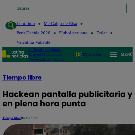
Temas
Lo último
Me Caigo de Risa
Perú Dec
Lo último
Me Caigo de Risa
Perú Decide 2026
Fútbol peruano
Dólar
Valentina Valiente
Política
Lima
Mundo
Te ayudo
Tendencias
TV en vivo
MENÚ
Deportes
Espectáculos
Tiempo libre
Hackean pantalla publicitaria y
en plena hora punta
Tiempo libre
a las 21:46