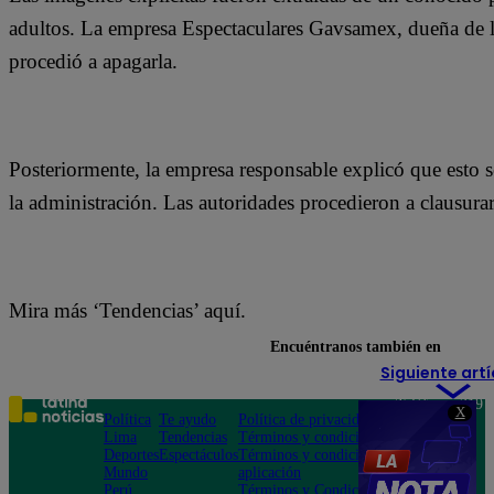
adultos. La empresa Espectaculares Gavsamex, dueña de la
procedió a apagarla.
Posteriormente, la empresa responsable explicó que esto
la administración. Las autoridades procedieron a clausurar
Mira más ‘Tendencias’ aquí.
Encuéntranos también en
Siguiente artí
Teléfono: 219
X
Política
Te ayudo
Política de privacidad
1000
Lima
Tendencias
Términos y condiciones
Av. San
Deportes
Espectáculos
Términos y condiciones
Felipe 968
Mundo
aplicación
Jesús María
Perú
Términos y Condiciones