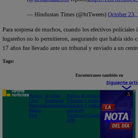
— Hindustan Times (@htTweets)
October 23,
Para sorpresa de muchos, cuando los efectivos policiales in
lugareños no lo permitieron, asegurando que había sido c
17 años fue llevado ante un tribunal y enviado a un centr
Tags:
celular
India
redes sociales
smartphone
Encuéntranos también en
Siguiente artí
Teléfono: 219
X
Política
Te ayudo
Política de privacidad
1000
Lima
Tendencias
Términos y condiciones
Av. San
Deportes
Espectáculos
Términos y condiciones
Felipe 968
Mundo
aplicación
Jesús María
Perú
Términos y Condiciones
APP